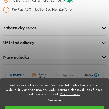
Poličany 54, Kutná Hora, 284 01,
Mapa
Po-Pá:
7:30 - 15:30,
So, Ne:
Zavřeno
Zákaznický servis
Užitečné odkazy
Naše nabídka
Používáme cookies, abychom Vám umožnili pohodlné prohlížení
webu a díky analýze provozu webu neustále zlepšovali jeho funkce,
výkon a použitelnost.
Více informací
Nastavení
Copyright 2026
Gardina-dlazby.cz
. Všechna práva vyhrazena.