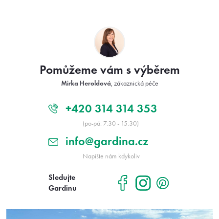
Z
á
p
a
t
Pomůžeme vám s výběrem
í
Mirka Heroldová
, zákaznická péče
+420 314 314 353
(po-pá: 7:30 - 15:30)
info@gardina.cz
Napište nám kdykoliv
Sledujte
Gardinu