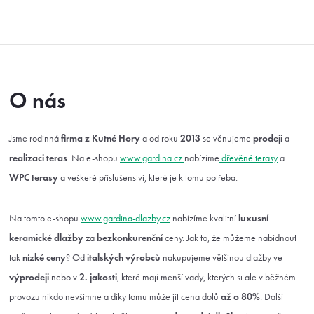
Přejít
na
obsah
O nás
Jsme rodinná
firma z Kutné Hory
a od roku
2013
se věnujeme
prodeji
a
realizaci teras
. Na e-shopu
www.gardina.cz
nabízíme
dřevěné terasy
a
WPC terasy
a veškeré příslušenství, které je k tomu potřeba.
Na tomto e-shopu
www.gardina-dlazby.cz
nabízíme kvalitní
luxusní
keramické dlažby
za
bezkonkurenční
ceny. Jak to, že můžeme nabídnout
tak
nízké ceny
? Od
italských výrobců
nakupujeme většinou dlažby ve
výprodeji
nebo v
2. jakosti
, které mají menší vady, kterých si ale v běžném
provozu nikdo nevšimne a díky tomu může jít cena dolů
až o 80%
. Další