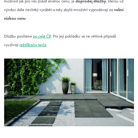
možnost jak pro vás získat skvělou cenu, je
doprodej dlažby
, kterou už
výrobci dále nechtějí vyrábět a taky zbylá množství vyprodávají za
velmi
nízkou cenu
.
Dlažbu posíláme
po celé ČR
. Pro její pokládku se ve většině případů
využívají
rektifikační terče
.