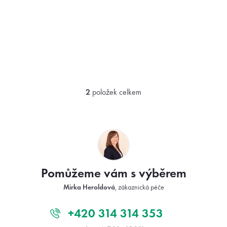
2
položek celkem
O
v
l
Z
á
á
d
p
a
a
c
t
í
Pomůžeme vám s výběrem
í
p
r
Mirka Heroldová
, zákaznická péče
v
k
y
+420 314 314 353
v