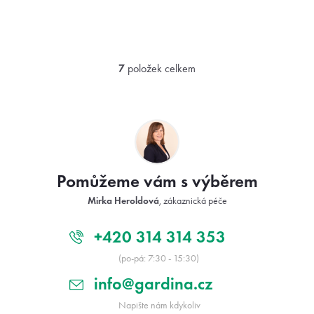
7
položek celkem
O
v
l
Z
á
á
d
p
a
a
c
t
í
Pomůžeme vám s výběrem
í
p
r
Mirka Heroldová
, zákaznická péče
v
k
y
+420 314 314 353
v
(po-pá: 7:30 - 15:30)
ý
p
info@gardina.cz
i
s
Napište nám kdykoliv
u