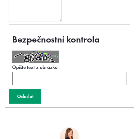
Bezpečnostní kontrola
Opište text z obrázku
Odeslat
Z
á
p