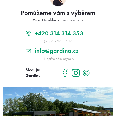
a
t
Pomůžeme vám s výběrem
í
Mirka Heroldová
, zákaznická péče
+420 314 314 353
(po-pá: 7:30 - 15:30)
info@gardina.cz
Napište nám kdykoliv
Sledujte
Gardinu