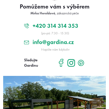
t
Pomůžeme vám s výběrem
í
Mirka Heroldová
, zákaznická péče
+420 314 314 353
(po-pá: 7:30 - 15:30)
info@gardina.cz
Napište nám kdykoliv
Sledujte
Gardinu