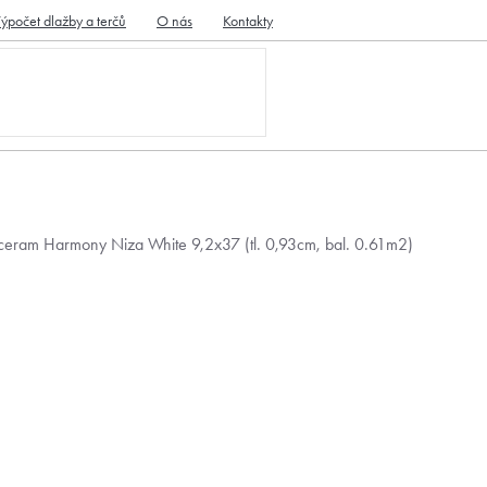
ýpočet dlažby a terčů
O nás
Kontakty
ceram Harmony Niza White 9,2x37 (tl. 0,93cm, bal. 0.61m2)