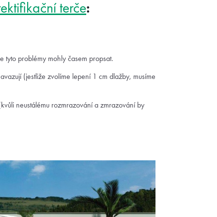
:
ktifikační terče
se tyto problémy mohly časem propsat.
navazují (jestliže zvolíme lepení 1 cm dlažby, musíme
(kvůli neustálému rozmrazování a zmrazování by