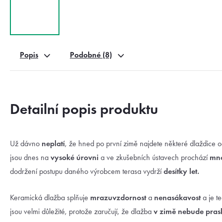
Popis
Podobné (8)
Detailní popis produktu
Už dávno
neplatí
, že hned po první zimě najdete některé dlaždice o
jsou dnes na
vysoké úrovni
a ve zkušebních ústavech prochází
mno
dodržení postupu daného výrobcem terasa vydrží
desítky let.
Keramická dlažba splňuje
mrazuvzdornost
a
nenasákavost
a je t
jsou velmi důležité, protože zaručují, že dlažba
v zimě nebude pras