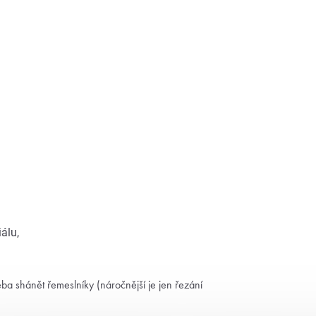
álu,
a shánět řemeslníky (náročnější je jen řezání