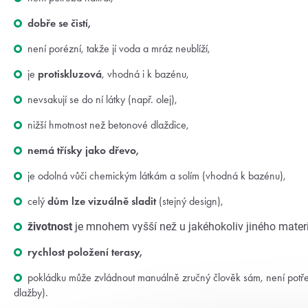
dobře se čistí,
není porézní, takže jí voda a mráz neublíží,
je
protiskluzová
, vhodná i k bazénu,
nevsakují se do ní látky (např. olej),
nižší hmotnost než betonové dlaždice,
nemá třísky jako dřevo,
je odolná vůči chemickým látkám a solím (vhodná k bazénu),
celý
dům lze vizuálně sladit
(stejný design),
životnost
je mnohem vyšší než u jakéhokoliv jiného materi
rychlost položení terasy,
pokládku může zvládnout manuálně zručný člověk sám, není potřeb
dlažby).