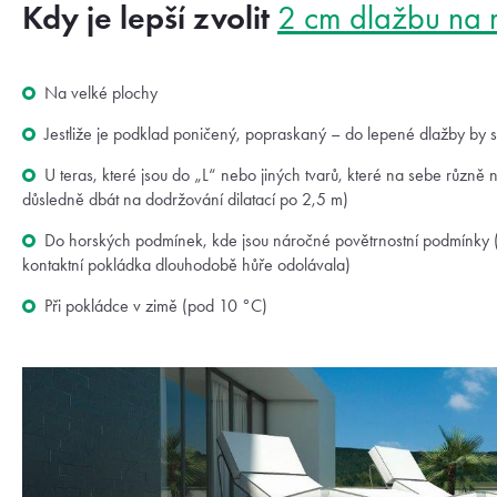
Kdy je lepší zvolit
2 cm dlažbu na re
Na velké plochy
Jestliže je podklad poničený, popraskaný – do lepené dlažby by 
U teras, které jsou do „L“ nebo jiných tvarů, které na sebe různě 
důsledně dbát na dodržování dilatací po 2,5 m)
Do horských podmínek, kde jsou náročné povětrnostní podmínky 
kontaktní pokládka dlouhodobě hůře odolávala)
Při pokládce v zimě (pod 10 °C)