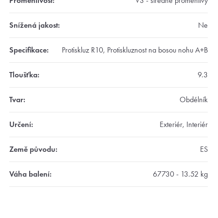
Proměnlivost
:
V3 - středně proměnlivý
Snížená jakost
:
Ne
Specifikace
:
Protiskluz R10, Protiskluznost na bosou nohu A+B
Tloušťka
:
9.3
Tvar
:
Obdélník
Určení
:
Exteriér, Interiér
Země původu
:
ES
Váha balení
:
67730 - 13.52 kg