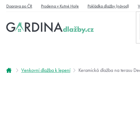
Přejít
Doprava po ČR
Prodejna v Kutné Hoře
Pokládka dlažby (návod)
V
na
obsah
Domů
Venkovní dlažba k lepení
Keramická dlažba na terasu De