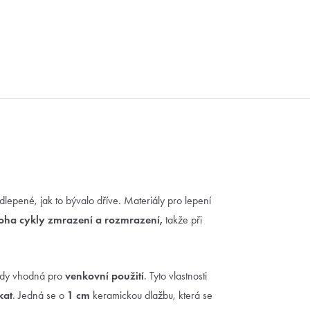
dlepené, jak to bývalo dříve. Materiály pro lepení
ha cykly zmrazení a rozmrazení,
takže při
edy vhodná pro
venkovní použití
. Tyto vlastnosti
kat
. Jedná se o
1 cm
keramickou dlažbu, která se