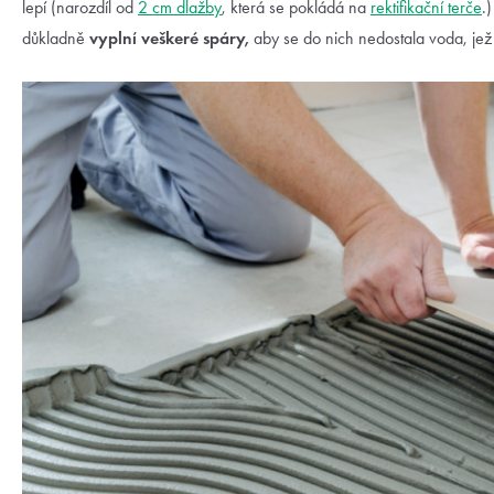
lepí (narozdíl od
2 cm dlažby
, která se pokládá na
rektifikační terče
.
důkladně
vyplní veškeré spáry,
aby se do nich nedostala voda, jež