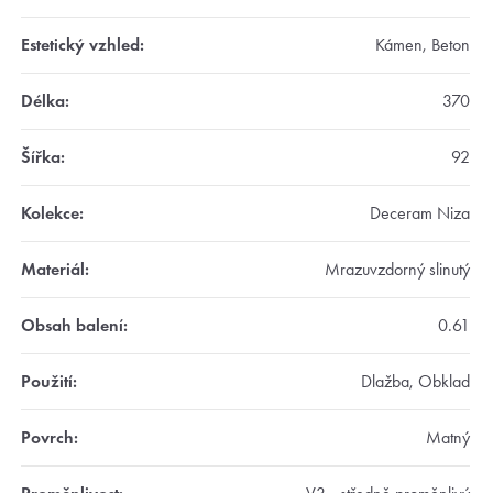
Estetický vzhled
:
Kámen, Beton
Délka
:
370
Šířka
:
92
Kolekce
:
Deceram Niza
Materiál
:
Mrazuvzdorný slinutý
Obsah balení
:
0.61
Použití
:
Dlažba, Obklad
Povrch
:
Matný