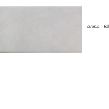
Zeptat se
Sdí