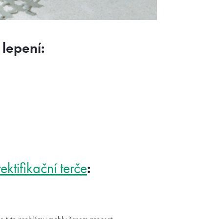
 lepení:
:
ktifikační terče