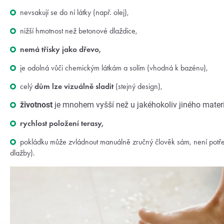
nevsakují se do ní látky (např. olej),
nižší hmotnost než betonové dlaždice,
nemá třísky jako dřevo,
je odolná vůči chemickým látkám a solím (vhodná k bazénu),
celý
dům lze vizuálně sladit
(stejný design),
životnost
je mnohem vyšší než u jakéhokoliv jiného materi
rychlost položení terasy,
pokládku může zvládnout manuálně zručný člověk sám, není potřeb
dlažby).