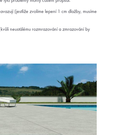
se tyto problémy mohly časem propsat.
navazují (jestliže zvolíme lepení 1 cm dlažby, musíme
(kvůli neustálému rozmrazování a zmrazování by