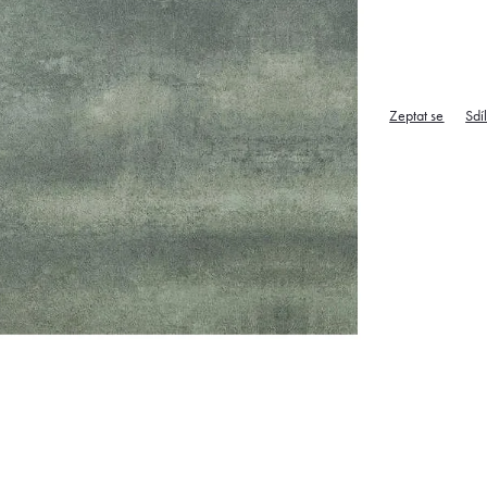
Zeptat se
Sdí