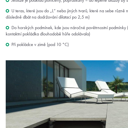
Jestliže je podklad poničený, popraskaný – do lepené dlažby by 
U teras, které jsou do „L“ nebo jiných tvarů, které na sebe různě 
důsledně dbát na dodržování dilatací po 2,5 m)
Do horských podmínek, kde jsou náročné povětrnostní podmínky 
kontaktní pokládka dlouhodobě hůře odolávala)
Při pokládce v zimě (pod 10 °C)