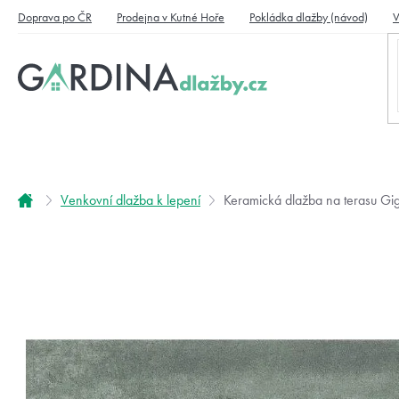
Přejít
Doprava po ČR
Prodejna v Kutné Hoře
Pokládka dlažby (návod)
V
na
obsah
Domů
Venkovní dlažba k lepení
Keramická dlažba na terasu Gi