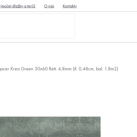
ýpočet dlažby a terčů
O nás
Kontakty
gacer Krea Green 30x60 Rett. 4,8mm (tl. 0,48cm, bal. 1.8m2)