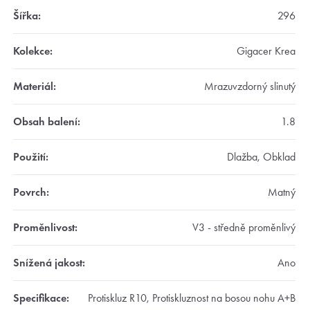
Šířka
:
296
Kolekce
:
Gigacer Krea
Materiál
:
Mrazuvzdorný slinutý
Obsah balení
:
1.8
Použití
:
Dlažba, Obklad
Povrch
:
Matný
Proměnlivost
:
V3 - středně proměnlivý
Snížená jakost
:
Ano
Specifikace
:
Protiskluz R10, Protiskluznost na bosou nohu A+B