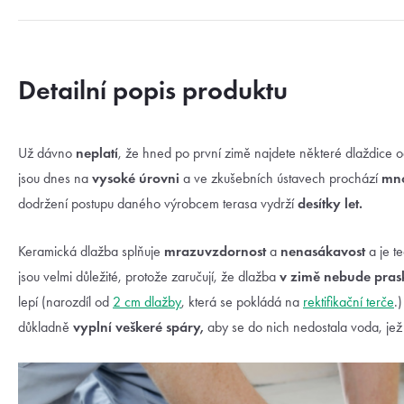
Detailní popis produktu
Už dávno
neplatí
, že hned po první zimě najdete některé dlaždice o
jsou dnes na
vysoké úrovni
a ve zkušebních ústavech prochází
mno
dodržení postupu daného výrobcem terasa vydrží
desítky let.
Keramická dlažba splňuje
mrazuvzdornost
a
nenasákavost
a je t
jsou velmi důležité, protože zaručují, že dlažba
v zimě nebude pras
lepí (narozdíl od
2 cm dlažby
, která se pokládá na
rektifikační terče
.
důkladně
vyplní veškeré spáry,
aby se do nich nedostala voda, jež