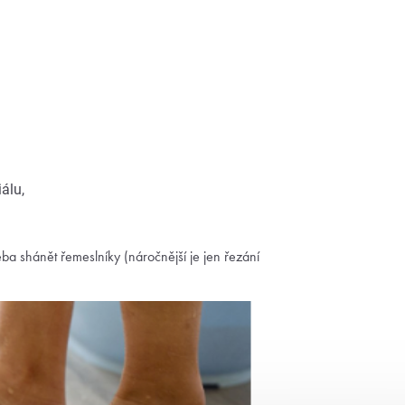
álu,
a shánět řemeslníky (náročnější je jen řezání