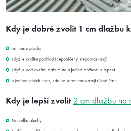
Kdy je dobré zvolit 1 cm dlažbu k
na menší plochy
když je kvalitní podklad (neponičený, nepopraskaný)
když je pod dveřmi málo místa a jediná možnost je lepení
u jednoduchých teras, kde na sebe nenavazují různé části
Kdy je lepší zvolit
2 cm dlažbu na re
Na velké plochy