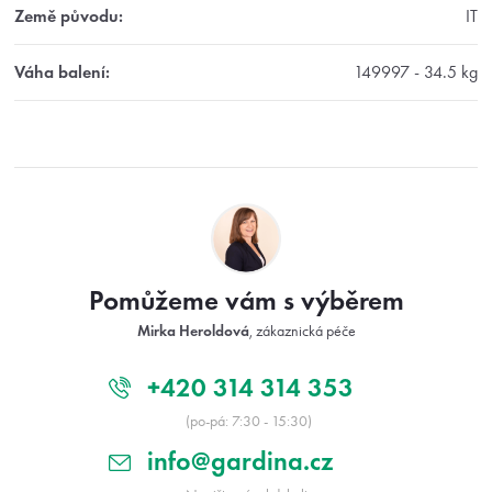
Země původu
:
IT
Váha balení
:
149997 - 34.5 kg
Z
á
p
a
t
Pomůžeme vám s výběrem
í
Mirka Heroldová
, zákaznická péče
+420 314 314 353
(po-pá: 7:30 - 15:30)
info@gardina.cz