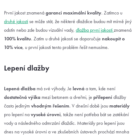
První jakost znamená
garanci maximální kvality
. Zatímco u
druhé jakosti
se může stát, že některé dlaždice budou mít mírně jiný
odstín nebo zde budou vizuální vady,
dlažba první jakosti
znamená
100% kvalitu
. Zatím u druhé jakosti se doporučuje
nakoupit o
10% více
, u první jakosti tento problém řešit nemusíme.
Lepení dlažby
Lepená dlažba
má své výhody. Je
levná
a tam, kde není
dostatečná
výška
mezi betonem a dveřmi, je
přilepení
dlažby
často jediným
vhodným
řešením
. V dnešní době jsou
materiály
pro lepení na
vysoké úrovni
, takže není potřeba bát se zatékání
vody a následného odmrzání dlaždic.
Materiály pro lepení jsou
dnes na vysoké úrovni a ve zkušebních ústavech prochází mnoha