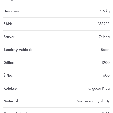
Hmotnost
:
34.5 kg
EAN
:
255233
Barva
:
Zelená
Estetický vzhled
:
Beton
Délka
:
1200
Šířka
:
600
Kolekce
:
Gigacer Krea
Materiál
:
Mrazuvzdorný slinutý