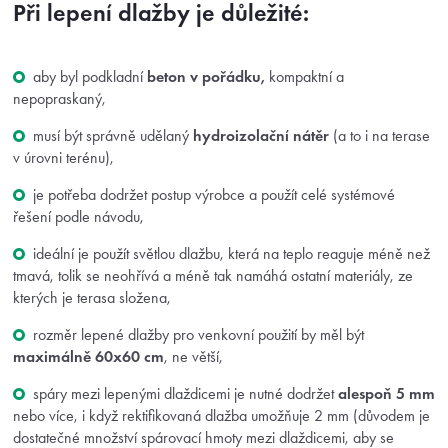
Při lepení dlažby je důležité:
aby byl podkladní
beton v pořádku,
kompaktní a
nepopraskaný,
musí být správně udělaný
hydroizolační nátěr
(a to i na terase
v úrovni terénu),
je potřeba dodržet postup výrobce a použít celé systémové
řešení podle návodu,
ideální je použít světlou dlažbu, která na teplo reaguje méně než
tmavá, tolik se neohřívá a méně tak namáhá ostatní materiály, ze
kterých je terasa složena,
rozměr lepené dlažby pro venkovní použití by měl být
maximálně 60x60 cm
, ne větší,
spáry mezi lepenými dlaždicemi je nutné dodržet
alespoň 5 mm
nebo více, i když rektifikovaná dlažba umožňuje 2 mm (důvodem je
dostatečné množství spárovací hmoty mezi dlaždicemi, aby se