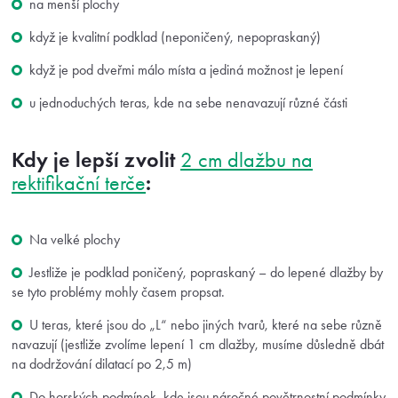
na menší plochy
když je kvalitní podklad (neponičený, nepopraskaný)
když je pod dveřmi málo místa a jediná možnost je lepení
u jednoduchých teras, kde na sebe nenavazují různé části
Kdy je lepší zvolit
2 cm dlažbu na
:
rektifikační terče
Na velké plochy
Jestliže je podklad poničený, popraskaný – do lepené dlažby by
se tyto problémy mohly časem propsat.
U teras, které jsou do „L“ nebo jiných tvarů, které na sebe různě
navazují (jestliže zvolíme lepení 1 cm dlažby, musíme důsledně dbát
na dodržování dilatací po 2,5 m)
Do horských podmínek, kde jsou náročné povětrnostní podmínky