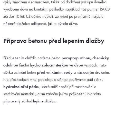
cykly zmrazení a rozmrazení, takže při dodržení postupu daného
výrobcem dává na kontaktní pokládku například náš partner RAKO
záruku 10 let. Už dávno neplatí, že hned po první zimě najdete
některé dlaždice odlepené, jak to bývalo dříve.
Příprava betonu před lepením dlažby
Před lepením dlaždic natřeme beton
paropropustnou, chemicky
odolnou
finální
hydroizolační stěrkou
ve
dvou
vrstvách. Tato
stěrka ochrání beton
před vnikáním vody
a následným drolením.
Na přechodech mezi podlahou a stěnou používáme pod stěrku
hydroizolační pásku
, která sníží napětí při roztahování a
smršťování materiálu, a tím zabrání jejímu poškození. Na takto
připravený základ lepíme dlažbu.