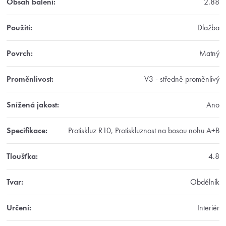
Obsah balení
:
2.88
Použití
:
Dlažba
Povrch
:
Matný
Proměnlivost
:
V3 - středně proměnlivý
Snížená jakost
:
Ano
Specifikace
:
Protiskluz R10, Protiskluznost na bosou nohu A+B
Tloušťka
:
4.8
Tvar
:
Obdélník
Určení
:
Interiér