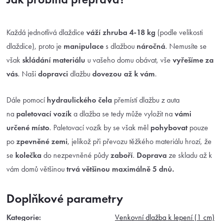
Každá jednotlivá dlaždice
váží zhruba 4-18 kg
(podle velikosti
dlaždice), proto je
manipulace
s dlažbou
náročná
. Nemusíte se
však
skládání materiálu
u vašeho domu obávat, vše
vyřešíme za
vás
. Naši
dopravci
dlažbu
dovezou až k vám
.
Dále pomocí
hydraulického čela
přemístí dlažbu z auta
na
paletovací vozík
a dlažba se tedy může vyložit na
vámi
určené místo
. Paletovací vozík by se však měl
pohybovat
pouze
po
zpevněné zemi
, jelikož při převozu těžkého materiálu hrozí, že
se
kolečka
do nezpevněné půdy
zaboří
.
Doprava
ze skladu až k
vám domů většinou
trvá většinou maximálně 5 dnů.
Doplňkové parametry
Kategorie
:
Venkovní dlažba k lepení (1 cm)