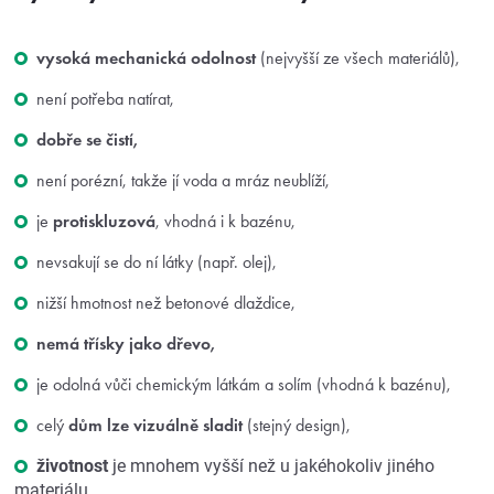
vysoká mechanická odolnost
(nejvyšší ze všech materiálů),
není potřeba natírat,
dobře se čistí,
není porézní, takže jí voda a mráz neublíží,
je
protiskluzová
, vhodná i k bazénu,
nevsakují se do ní látky (např. olej),
nižší hmotnost než betonové dlaždice,
nemá třísky jako dřevo,
je odolná vůči chemickým látkám a solím (vhodná k bazénu),
celý
dům lze vizuálně sladit
(stejný design),
životnost
je mnohem vyšší než u jakéhokoliv jiného
materiálu,