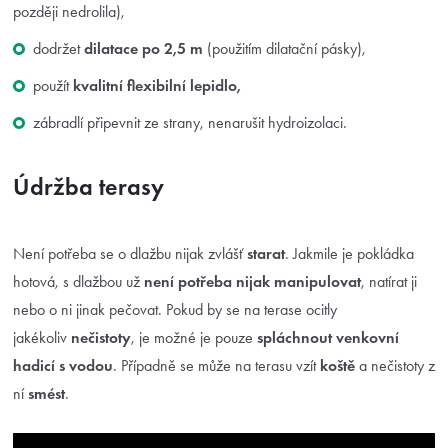
později nedrolila),
dodržet
dilatace po 2,5 m
(použitím dilatační pásky),
použít
kvalitní flexibilní lepidlo,
zábradlí připevnit ze strany, nenarušit hydroizolaci.
Údržba terasy
Není potřeba se o dlažbu nijak zvlášť
starat
. Jakmile je pokládka
hotová, s dlažbou už
není potřeba nijak manipulovat
, natírat ji
nebo o ni jinak pečovat. Pokud by se na terase ocitly
jakékoliv
nečistoty
, je možné je pouze
spláchnout venkovní
hadicí s vodou
. Případně se může na terasu vzít
koště
a nečistoty z
ní
smést
.