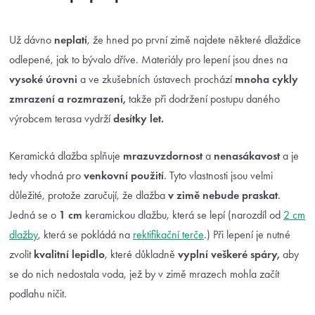
Už dávno
neplatí
, že hned po první zimě najdete některé dlaždice
odlepené, jak to bývalo dříve. Materiály pro lepení jsou dnes na
vysoké úrovni
a ve zkušebních ústavech prochází
mnoha cykly
zmrazení a rozmrazení,
takže při dodržení postupu daného
výrobcem terasa vydrží
desítky let.
Keramická dlažba splňuje
mrazuvzdornost
a
nenasákavost
a je
tedy vhodná pro
venkovní použití
. Tyto vlastnosti jsou velmi
důležité, protože zaručují, že dlažba
v zimě nebude praskat
.
Jedná se o
1 cm
keramickou dlažbu, která se lepí (narozdíl od
2 cm
dlažby
, která se pokládá na
rektifikační terče
.) Při lepení je nutné
zvolit
kvalitní lepidlo
, které důkladně
vyplní veškeré spáry,
aby
se do nich nedostala voda, jež by v zimě mrazech mohla začít
podlahu ničit.