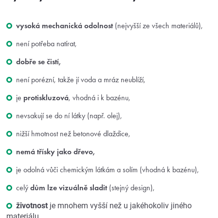
vysoká mechanická odolnost
(nejvyšší ze všech materiálů),
není potřeba natírat,
dobře se čistí,
není porézní, takže jí voda a mráz neublíží,
je
protiskluzová
, vhodná i k bazénu,
nevsakují se do ní látky (např. olej),
nižší hmotnost než betonové dlaždice,
nemá třísky jako dřevo,
je odolná vůči chemickým látkám a solím (vhodná k bazénu),
celý
dům lze vizuálně sladit
(stejný design),
životnost
je mnohem vyšší než u jakéhokoliv jiného
materiálu,