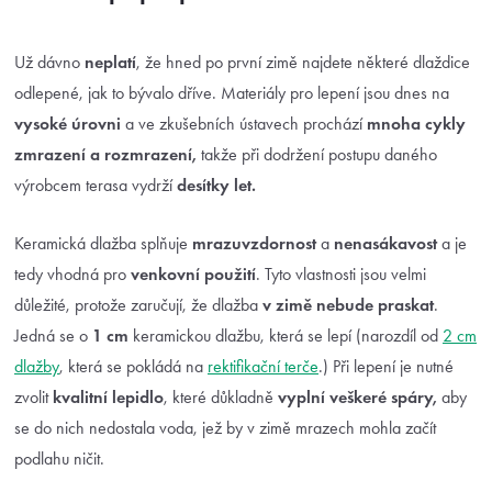
Už dávno
neplatí
, že hned po první zimě najdete některé dlaždice
odlepené, jak to bývalo dříve. Materiály pro lepení jsou dnes na
vysoké úrovni
a ve zkušebních ústavech prochází
mnoha cykly
zmrazení a rozmrazení,
takže při dodržení postupu daného
výrobcem terasa vydrží
desítky let.
Keramická dlažba splňuje
mrazuvzdornost
a
nenasákavost
a je
tedy vhodná pro
venkovní použití
. Tyto vlastnosti jsou velmi
důležité, protože zaručují, že dlažba
v zimě nebude praskat
.
Jedná se o
1 cm
keramickou dlažbu, která se lepí (narozdíl od
2 cm
dlažby
, která se pokládá na
rektifikační terče
.) Při lepení je nutné
zvolit
kvalitní lepidlo
, které důkladně
vyplní veškeré spáry,
aby
se do nich nedostala voda, jež by v zimě mrazech mohla začít
podlahu ničit.