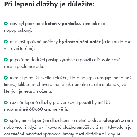
Při lepení dlažby je důležité:
aby byl podkladní
beton v pořádku,
kompaktní a
nepopraskaný,
musí být správně udělaný
hydroizolační nátěr
(a to i na terase
v úrovni terénu),
je potřeba dodržet postup výrobce a použít celé systémové
řešení podle návodu,
ideální je použít světlou dlažbu, která na teplo reaguje méně než
tmavá, tolik se neohřívá a méně tak namáhá ostatní materiály, ze
kterých je terasa složena,
rozměr lepené dlažby pro venkovní použití by měl být
maximálně 60x60 cm
, ne větší,
spáry mezi lepenými dlaždicemi je nutné dodržet
alespoň 5 mm
nebo více, i když rektifikovaná dlažba umožňuje 2 mm (důvodem je
dostatečné množství spárovací hmoty mezi dlaždicemi, aby se