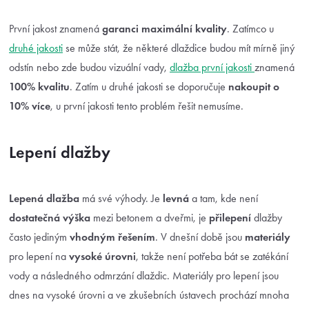
První jakost znamená
garanci maximální kvality
. Zatímco u
druhé jakosti
se může stát, že některé dlaždice budou mít mírně jiný
odstín nebo zde budou vizuální vady,
dlažba první jakosti
znamená
100% kvalitu
. Zatím u druhé jakosti se doporučuje
nakoupit o
10% více
, u první jakosti tento problém řešit nemusíme.
Lepení dlažby
Lepená dlažba
má své výhody. Je
levná
a tam, kde není
dostatečná
výška
mezi betonem a dveřmi, je
přilepení
dlažby
často jediným
vhodným
řešením
. V dnešní době jsou
materiály
pro lepení na
vysoké úrovni
, takže není potřeba bát se zatékání
vody a následného odmrzání dlaždic.
Materiály pro lepení jsou
dnes na vysoké úrovni a ve zkušebních ústavech prochází mnoha