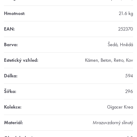
Hmotnost
:
21.6 kg
EAN
:
252370
Barva
:
Šedá, Hnědá
Estetický vzhled
:
Kámen, Beton, Retro, Kov
Délka
:
594
Šířka
:
296
Kolekce
:
Gigacer Krea
Materiál
:
Mrazuvzdorný slinutý