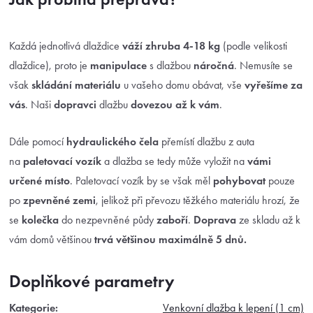
Každá jednotlivá dlaždice
váží zhruba 4-18 kg
(podle velikosti
dlaždice), proto je
manipulace
s dlažbou
náročná
. Nemusíte se
však
skládání materiálu
u vašeho domu obávat, vše
vyřešíme za
vás
. Naši
dopravci
dlažbu
dovezou až k vám
.
Dále pomocí
hydraulického čela
přemístí dlažbu z auta
na
paletovací vozík
a dlažba se tedy může vyložit na
vámi
určené místo
. Paletovací vozík by se však měl
pohybovat
pouze
po
zpevněné zemi
, jelikož při převozu těžkého materiálu hrozí, že
se
kolečka
do nezpevněné půdy
zaboří
.
Doprava
ze skladu až k
vám domů většinou
trvá většinou maximálně 5 dnů.
Doplňkové parametry
Kategorie
:
Venkovní dlažba k lepení (1 cm)