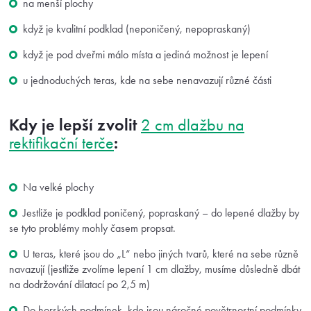
na menší plochy
když je kvalitní podklad (neponičený, nepopraskaný)
když je pod dveřmi málo místa a jediná možnost je lepení
u jednoduchých teras, kde na sebe nenavazují různé části
Kdy je lepší zvolit
2 cm dlažbu na
:
rektifikační terče
Na velké plochy
Jestliže je podklad poničený, popraskaný – do lepené dlažby by
se tyto problémy mohly časem propsat.
U teras, které jsou do „L“ nebo jiných tvarů, které na sebe různě
navazují (jestliže zvolíme lepení 1 cm dlažby, musíme důsledně dbát
na dodržování dilatací po 2,5 m)
Do horských podmínek, kde jsou náročné povětrnostní podmínky