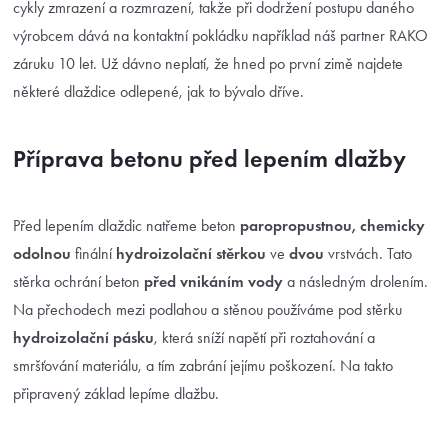
cykly zmrazení a rozmrazení, takže při dodržení postupu daného
výrobcem dává na kontaktní pokládku například náš partner RAKO
záruku 10 let. Už dávno neplatí, že hned po první zimě najdete
některé dlaždice odlepené, jak to bývalo dříve.
Příprava betonu před lepením dlažby
Před lepením dlaždic natřeme beton
paropropustnou, chemicky
odolnou
finální
hydroizolační stěrkou
ve
dvou
vrstvách. Tato
stěrka ochrání beton
před vnikáním vody
a následným drolením.
Na přechodech mezi podlahou a stěnou používáme pod stěrku
hydroizolační pásku
, která sníží napětí při roztahování a
smršťování materiálu, a tím zabrání jejímu poškození. Na takto
připravený základ lepíme dlažbu.