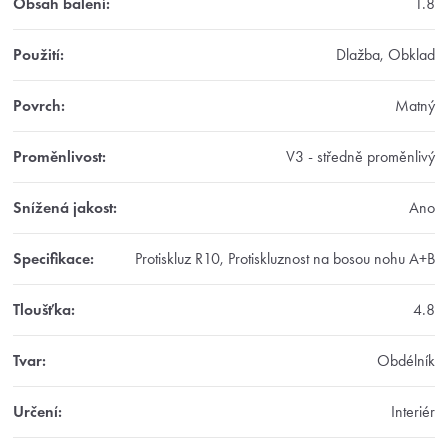
Obsah balení
:
1.8
Použití
:
Dlažba, Obklad
Povrch
:
Matný
Proměnlivost
:
V3 - středně proměnlivý
Snížená jakost
:
Ano
Specifikace
:
Protiskluz R10, Protiskluznost na bosou nohu A+B
Tloušťka
:
4.8
Tvar
:
Obdélník
Určení
:
Interiér