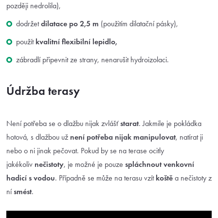
později nedrolila),
dodržet
dilatace po 2,5 m
(použitím dilatační pásky),
použít
kvalitní flexibilní lepidlo,
zábradlí připevnit ze strany, nenarušit hydroizolaci.
Údržba terasy
Není potřeba se o dlažbu nijak zvlášť
starat
. Jakmile je pokládka
hotová, s dlažbou už
není potřeba nijak manipulovat
, natírat ji
nebo o ni jinak pečovat. Pokud by se na terase ocitly
jakékoliv
nečistoty
, je možné je pouze
spláchnout venkovní
hadicí s vodou
. Případně se může na terasu vzít
koště
a nečistoty z
ní
smést
.