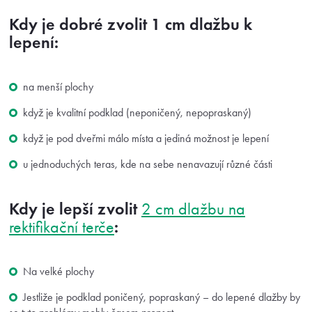
Kdy je dobré zvolit 1 cm dlažbu k
lepení:
na menší plochy
když je kvalitní podklad (neponičený, nepopraskaný)
když je pod dveřmi málo místa a jediná možnost je lepení
u jednoduchých teras, kde na sebe nenavazují různé části
Kdy je lepší zvolit
2 cm dlažbu na
:
rektifikační terče
Na velké plochy
Jestliže je podklad poničený, popraskaný – do lepené dlažby by