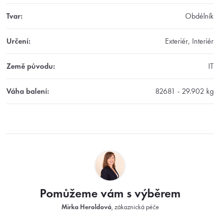
Tvar
:
Obdélník
Určení
:
Exteriér, Interiér
Země původu
:
IT
Váha balení
:
82681 - 29.902 kg
Z
á
p
a
t
Pomůžeme vám s výběrem
í
Mirka Heroldová
, zákaznická péče