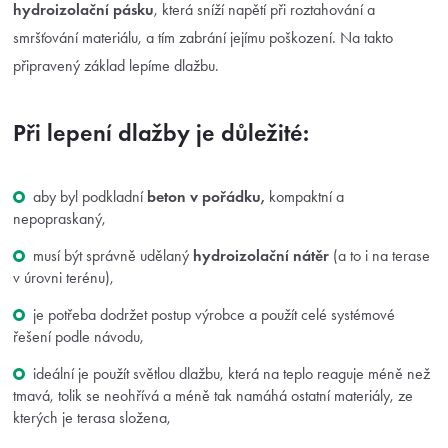
hydroizolační pásku
, která sníží napětí při roztahování a
smršťování materiálu, a tím zabrání jejímu poškození. Na takto
připravený základ lepíme dlažbu.
Při lepení dlažby je důležité:
aby byl podkladní
beton v pořádku,
kompaktní a
nepopraskaný,
musí být správně udělaný
hydroizolační nátěr
(a to i na terase
v úrovni terénu),
je potřeba dodržet postup výrobce a použít celé systémové
řešení podle návodu,
ideální je použít světlou dlažbu, která na teplo reaguje méně než
tmavá, tolik se neohřívá a méně tak namáhá ostatní materiály, ze
kterých je terasa složena,