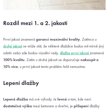
Rozdíl mezi 1. a 2. jakostí
První jakost znamená
garanci maximální kvality
. Zatímco u
druhé jakosti
se může stát, že některé dlaždice budou mít mírně jiný
odstín nebo zde budou vizuální vady,
dlažba první jakosti
znamená
100% kvalitu
. Zatím u druhé jakosti se doporučuje
nakoupit o
10% více
, u první jakosti tento problém řešit nemusíme.
Lepení dlažby
Lepená dlažba
má své výhody. Je
levná
a tam, kde není
dostatečná
výška
mezi betonem a dveřmi, je
přilepení
dlažby