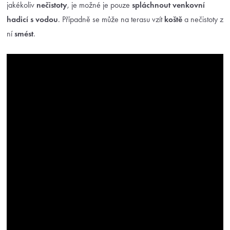
jakékoliv
nečistoty
, je možné je pouze
spláchnout venkovní
hadicí s vodou
. Případně se může na terasu vzít
koště
a nečistoty z
ní
smést
.