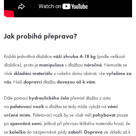
Jak probíhá přeprava?
Každá jednotlivá dlaždice
váží zhruba 4-18 kg
(podle velikosti
dlaždice), proto je
manipulace
s dlažbou
náročná
. Nemusíte se
však
skládání materiálu
u vašeho domu obávat, vše
vyřešíme za
vás
. Naši
dopravci
dlažbu
dovezou až k vám
.
Dále pomocí
hydraulického čela
přemístí dlažbu z auta
na
paletovací vozík
a dlažba se tedy může vyložit na
vámi
určené místo
. Paletovací vozík by se však měl
pohybovat
pouze
po
zpevněné zemi
, jelikož při převozu těžkého materiálu hrozí, že
se
kolečka
do nezpevněné půdy
zaboří
.
Doprava
ze skladu až k