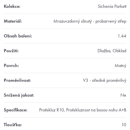
Kolekce
:
Sichenia Parkett
Materiál
:
Mrazuvzdorný slinutý - probarvený střep
Obsah balení
:
1.44
Použití
:
Dlažba, Obklad
Povrch
:
Matný
Proměnlivost
:
V3 - středně proměnlivý
Snížená jakost
:
Ne
Specifikace
:
Protiskluz R10, Protiskluznost na bosou nohu A+B
Tloušťka
:
10