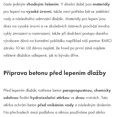
často jediným
vhodným
řešením
. V dnešní době jsou
materiály
pro lepení na
vysoké úrovni
, takže není potřeba bát se zatékání
vody a následného odmrzání dlaždic.
Materiály pro lepení jsou
dnes na vysoké úrovni a ve zkušebních ústavech prochází mnoha
cykly zmrazení a rozmrazení, takže při dodržení postupu daného
výrobcem dává na kontaktní pokládku například náš partner RAKO
záruku 10 let. Už dávno neplatí, že hned po první zimě najdete
některé dlaždice odlepené, jak to bývalo dříve.
Příprava betonu před lepením dlažby
Před lepením dlaždic natřeme beton
paropropustnou, chemicky
odolnou
finální
hydroizolační stěrkou
ve
dvou
vrstvách. Tato
stěrka ochrání beton
před vnikáním vody
a následným drolením.
Na přechodech mezi podlahou a stěnou používáme pod stěrku