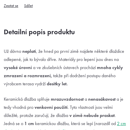
Zeptat se
Sdílet
Detailní popis produktu
Už dávno
neplatí
, že hned po první zimě najdete některé dlaždice
odlepené, jak to bývalo dříve. Materiály pro lepení jsou dnes na
vysoké úrovni
a ve zkušebních ústavech prochází
mnoha cykly
zmrazení a rozmrazení,
takže při dodržení postupu daného
výrobcem terasa vydrží
desítky let.
Keramická dlažba splňuje
mrazuvzdornost
a
nenasákavost
a je
tedy vhodná pro
venkovní použití
. Tyto vlastnosti jsou velmi
důležité, protože zaručují, že dlažba
v zimě nebude praskat
.
Jedná se o
1 cm
keramickou dlažbu, která se lepí (narozdíl od
2 cm