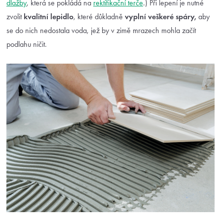
dlažby
, která se pokládá na
rektifikační terče
.) Při lepení je nutné
zvolit
kvalitní lepidlo
, které důkladně
vyplní veškeré spáry,
aby
se do nich nedostala voda, jež by v zimě mrazech mohla začít
podlahu ničit.