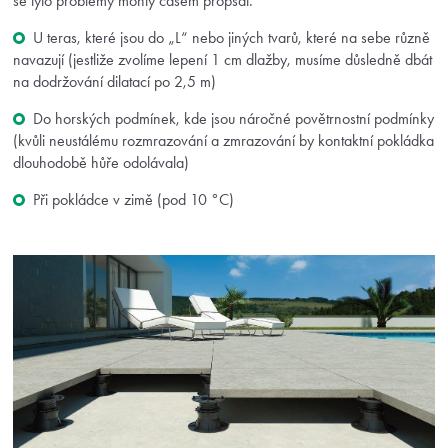
se tyto problémy mohly časem propsat.
U teras, které jsou do „L“ nebo jiných tvarů, které na sebe různě
navazují (jestliže zvolíme lepení 1 cm dlažby, musíme důsledně dbát
na dodržování dilatací po 2,5 m)
Do horských podmínek, kde jsou náročné povětrnostní podmínky
(kvůli neustálému rozmrazování a zmrazování by kontaktní pokládka
dlouhodobě hůře odolávala)
Při pokládce v zimě (pod 10 °C)