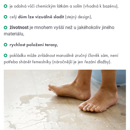
je odolná vůči chemickým látkám a solím (vhodná k bazénu),
celý
dům lze vizuálně sladit
(stejný design),
životnost
je mnohem vyšší než u jakéhokoliv jiného
materiálu,
rychlost položení terasy,
pokládku může zvládnout manuálně zručný člověk sám, není
potřeba shánět řemeslníky (náročnější je jen řezání dlažby).