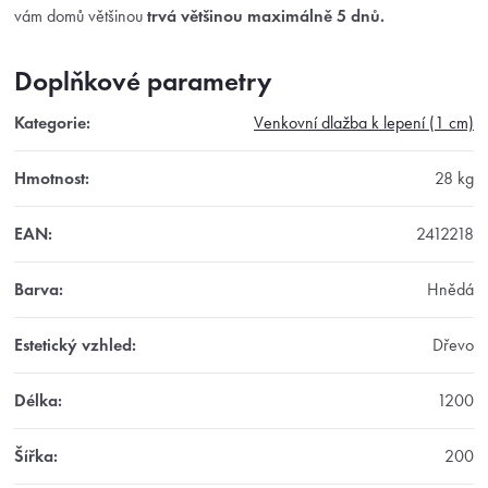
vám domů většinou
trvá většinou maximálně 5 dnů.
Doplňkové parametry
Kategorie
:
Venkovní dlažba k lepení (1 cm)
Hmotnost
:
28 kg
EAN
:
2412218
Barva
:
Hnědá
Estetický vzhled
:
Dřevo
Délka
:
1200
Šířka
:
200