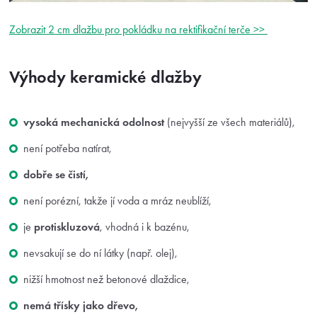
Zobrazit 2 cm dlažbu pro pokládku na rektifikační terče >>
Výhody keramické dlažby
vysoká mechanická odolnost
(nejvyšší ze všech materiálů),
není potřeba natírat,
dobře se čistí,
není porézní, takže jí voda a mráz neublíží,
je
protiskluzová
, vhodná i k bazénu,
nevsakují se do ní látky (např. olej),
nižší hmotnost než betonové dlaždice,
nemá třísky jako dřevo,