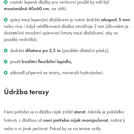
rozměr lepené dlažby pro venkovní použití by měl být
maximálně 60x60 cm
, ne větší,
spáry mezi lepenými dlaždicemi je nutné dodržet
alespoň 5 mm
nebo více, i když rektifikovaná dlažba umožňuje 2 mm (důvodem je
dostatečné množství spárovací hmoty mezi dlaždicemi, aby se
později nedrolila),
dodržet
dilatace po 2,5 m
(použitím dilatační pásky),
použít
kvalitní flexibilní lepidlo,
zábradlí připevnit ze strany, nenarušit hydroizolaci.
Údržba terasy
Není potřeba se o dlažbu nijak zvlášť
starat
. Jakmile je pokládka
hotová, s dlažbou už
není potřeba nijak manipulovat
, natírat ji
nebo o ni jinak pečovat. Pokud by se na terase ocitly