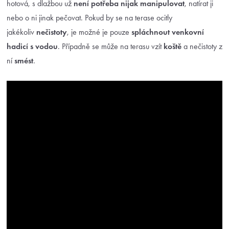
hotová, s dlažbou už
není potřeba nijak manipulovat
, natírat ji
nebo o ni jinak pečovat. Pokud by se na terase ocitly
jakékoliv
nečistoty
, je možné je pouze
spláchnout venkovní
hadicí s vodou
. Případně se může na terasu vzít
koště
a nečistoty z
ní
smést
.