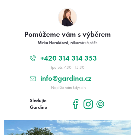
Z
á
p
a
t
Pomůžeme vám s výběrem
í
Mirka Heroldová
, zákaznická péče
+420 314 314 353
(po-pá: 7:30 - 15:30)
info@gardina.cz
Napište nám kdykoliv
Sledujte
Gardinu