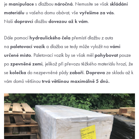
je
manipulace
s dlažbou
náročná
. Nemusíte se však
skládání
materiálu
u vašeho domu obávat, vše
vyřešíme za vás
.
Naši
dopravci
dlažbu
dovezou až k vám
.
Dále pomocí
hydraulického čela
přemístí dlažbu z auta
na
paletovací vozík
a dlažba se tedy může vyložit na
vámi
určené místo
. Paletovací vozík by se však měl
pohybovat
pouze
po
zpevněné zemi
, jelikož při převozu těžkého materiálu hrozí, že
se
kolečka
do nezpevněné půdy
zaboří
.
Doprava
ze skladu až k
vám domů většinou
trvá většinou maximálně 5 dnů.