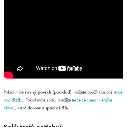
Pokud máte
rovný povrch (podklad)
, můžete použít klasické
terče
pod dlažbu
. Pokud máte spád, použijte
terče se samonivelační
hlavou
, která
dorovná spád až 5%
.
Kolik terčů potřebuji