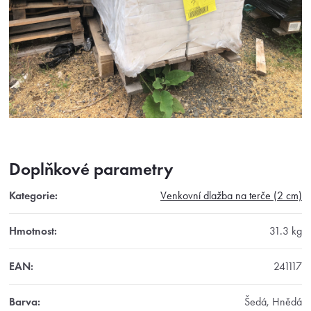
Doplňkové parametry
Kategorie
:
Venkovní dlažba na terče (2 cm)
Hmotnost
:
31.3 kg
EAN
:
241117
Barva
:
Šedá, Hnědá