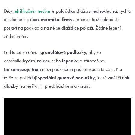
Díky
rektifikačním terčům
je
pokládka dlažby jednoduchá
, rychlá
a zvládnete ji
i bez montážní firmy
. Terče se totiž jednoduše
postaví na podklad a na ně se
dlaždice položí
. Žádné lepení,
žádné vrtání.
Pod terče se dávají
granulátové podložky,
aby se
ochránila
hydroizolace
nebo
lepenka
a zároveň se
tím
zamezuje tření
mezi podkladem pod terasou a terčem. Na
terče se pokládají
speciální gumové podložky
, které změkčí
tlak
dlažby
na terč
a tím předchází tření a vrzání.