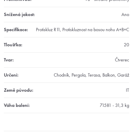
Snížená jakost
:
Ano
Specifikace
:
Protiskluz R11, Protiskluznost na bosou nohu A+B+C
Tloušťka
:
20
Tvar
:
Čtverec
Určení
:
Chodník, Pergola, Terasa, Balkon, Garáž
Země původu
:
IT
Váha balení
:
71581 - 31,3 kg