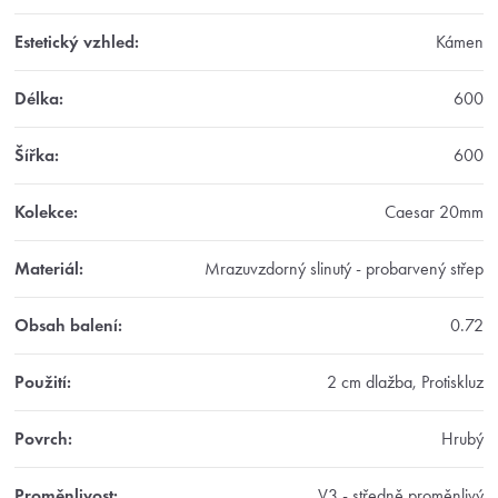
Estetický vzhled
:
Kámen
Délka
:
600
Šířka
:
600
Kolekce
:
Caesar 20mm
Materiál
:
Mrazuvzdorný slinutý - probarvený střep
Obsah balení
:
0.72
Použití
:
2 cm dlažba, Protiskluz
Povrch
:
Hrubý
Proměnlivost
:
V3 - středně proměnlivý