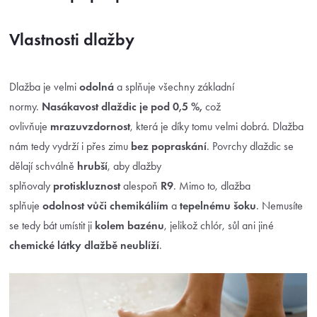
Vlastnosti dlažby
Dlažba je velmi
odolná
a splňuje všechny základní
normy.
Nasákavost dlaždic je pod 0,5 %,
což
ovlivňuje
mrazuvzdornost
, která je díky tomu velmi dobrá. Dlažba
nám tedy vydrží i přes zimu
bez popraskání
. Povrchy dlaždic se
dělají schválně
hrubší
, aby dlažby
splňovaly
protiskluznost
alespoň
R9
. Mimo to, dlažba
splňuje
odolnost vůči chemikáliím
a
tepelnému šoku
. Nemusíte
se tedy bát umístit ji
kolem bazénu
, jelikož chlór, sůl ani jiné
chemické látky dlažbě neublíží
.