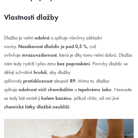
Vlastnosti dlažby
Dlažba je velmi
odolná
a splňuje všechny základní
normy.
Nasákavost dlaždic je pod 0,5 %,
což
ovlivňuje
mrazuvzdornost
, která je díky tomu velmi dobrá. Dlažba
nám tedy vydrží i přes zimu
bez popraskání
. Povrchy dlaždic se
dělají schválně
hrubší
, aby dlažby
splňovaly
protiskluznost
alespoň
R9
. Mimo to, dlažba
splňuje
odolnost vůči chemikáliím
a
tepelnému šoku
. Nemusíte
se tedy bát umístit ji
kolem bazénu
, jelikož chlór, sůl ani jiné
chemické látky dlažbě neublíží
.