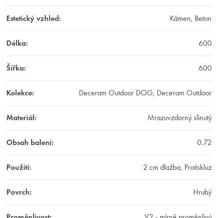
Estetický vzhled
:
Kámen, Beton
Délka
:
600
Šířka
:
600
Kolekce
:
Deceram Outdoor DOG, Deceram Outdoor
Materiál
:
Mrazuvzdorný slinutý
Obsah balení
:
0.72
Použití
:
2 cm dlažba, Protiskluz
Povrch
:
Hrubý
Proměnlivost
:
V2 - mírně proměnlivý