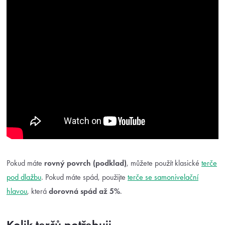
Pokud máte
rovný povrch (podklad)
, můžete použít klasické
terče
pod dlažbu
. Pokud máte spád, použijte
terče se samonivelační
hlavou
, která
dorovná spád až 5%
.
Kolik terčů potřebuji