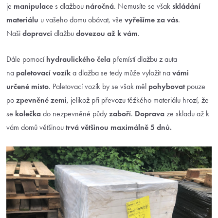
je
manipulace
s dlažbou
náročná
. Nemusíte se však
skládání
materiálu
u vašeho domu obávat, vše
vyřešíme za vás
.
Naši
dopravci
dlažbu
dovezou až k vám
.
Dále pomocí
hydraulického čela
přemístí dlažbu z auta
na
paletovací vozík
a dlažba se tedy může vyložit na
vámi
určené místo
. Paletovací vozík by se však měl
pohybovat
pouze
po
zpevněné zemi
, jelikož při převozu těžkého materiálu hrozí, že
se
kolečka
do nezpevněné půdy
zaboří
.
Doprava
ze skladu až k
vám domů většinou
trvá většinou maximálně 5 dnů.