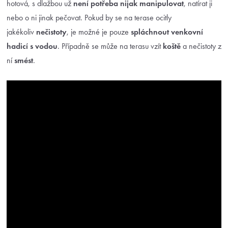
hotová, s dlažbou už
není potřeba nijak manipulovat
, natírat ji
nebo o ni jinak pečovat. Pokud by se na terase ocitly
jakékoliv
nečistoty
, je možné je pouze
spláchnout venkovní
hadicí s vodou
. Případně se může na terasu vzít
koště
a nečistoty z
ní
smést
.