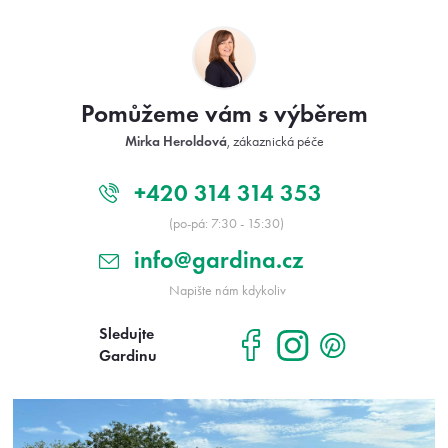
Z
á
p
a
t
Pomůžeme vám s výběrem
í
Mirka Heroldová
, zákaznická péče
+420 314 314 353
(po-pá: 7:30 - 15:30)
info@gardina.cz
Napište nám kdykoliv
Sledujte
Gardinu