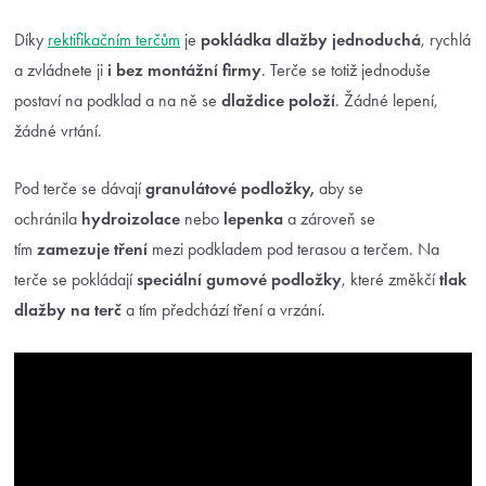
Díky
rektifikačním terčům
je
pokládka dlažby jednoduchá
, rychlá
a zvládnete ji
i bez montážní firmy
. Terče se totiž jednoduše
postaví na podklad a na ně se
dlaždice položí
. Žádné lepení,
žádné vrtání.
Pod terče se dávají
granulátové podložky,
aby se
ochránila
hydroizolace
nebo
lepenka
a zároveň se
tím
zamezuje tření
mezi podkladem pod terasou a terčem. Na
terče se pokládají
speciální gumové podložky
, které změkčí
tlak
dlažby
na terč
a tím předchází tření a vrzání.