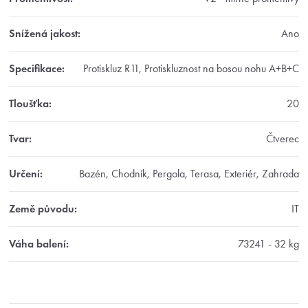
Snížená jakost
:
Ano
Specifikace
:
Protiskluz R11, Protiskluznost na bosou nohu A+B+C
Tloušťka
:
20
Tvar
:
Čtverec
Určení
:
Bazén, Chodník, Pergola, Terasa, Exteriér, Zahrada
Země původu
:
IT
Váha balení
:
73241 - 32 kg