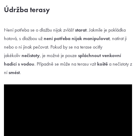
Údržba terasy
Není potřeba se o dlažbu nijak zvlášť
starat
. Jakmile je pokládka
hotová, s dlažbou už
není potřeba nijak manipulovat
, natírat ji
nebo o ni jinak pečovat. Pokud by se na terase ocitly
jakékoliv
nečistoty
, je možné je pouze
spláchnout venkovní
hadicí s vodou
. Případně se může na terasu vzít
koště
a nečistoty z
ní
smést
.