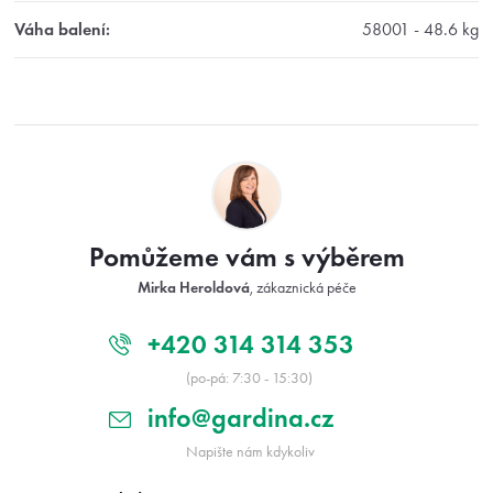
Váha balení
:
58001 - 48.6 kg
Z
á
p
a
t
Pomůžeme vám s výběrem
í
Mirka Heroldová
, zákaznická péče
+420 314 314 353
(po-pá: 7:30 - 15:30)
info@gardina.cz
Napište nám kdykoliv