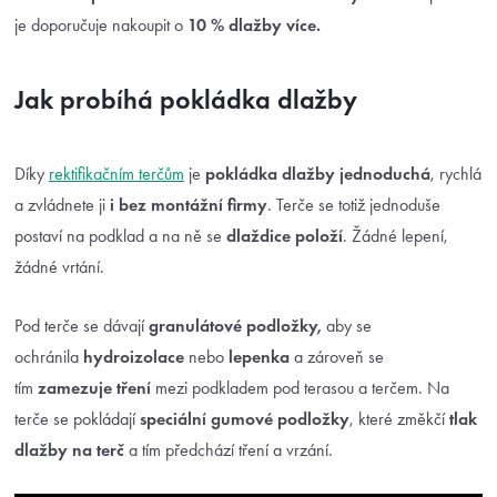
je doporučuje nakoupit o
10 % dlažby více.
Jak probíhá pokládka dlažby
Díky
rektifikačním terčům
je
pokládka dlažby jednoduchá
, rychlá
a zvládnete ji
i bez montážní firmy
. Terče se totiž jednoduše
postaví na podklad a na ně se
dlaždice položí
. Žádné lepení,
žádné vrtání.
Pod terče se dávají
granulátové podložky,
aby se
ochránila
hydroizolace
nebo
lepenka
a zároveň se
tím
zamezuje tření
mezi podkladem pod terasou a terčem. Na
terče se pokládají
speciální gumové podložky
, které změkčí
tlak
dlažby
na terč
a tím předchází tření a vrzání.