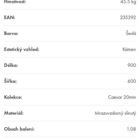
Hmotnost
:
45.5 kg
EAN
:
235392
Barva
:
Šedá
Estetický vzhled
:
Kámen
Délka
:
900
Šířka
:
600
Kolekce
:
Caesar 20mm
Materiál
:
Mrazuvzdorný slinutý
Obsah balení
:
1.08