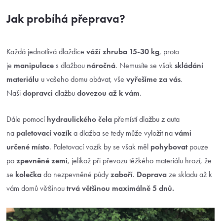
Jak probíhá přeprava?
Každá jednotlivá dlaždice
váží zhruba 15-30 kg
, proto
je
manipulace
s dlažbou
náročná
. Nemusíte se však
skládání
materiálu
u vašeho domu obávat, vše
vyřešíme za vás
.
Naši
dopravci
dlažbu
dovezou až k vám
.
Dále pomocí
hydraulického čela
přemístí dlažbu z auta
na
paletovací vozík
a dlažba se tedy může vyložit na
vámi
určené místo
. Paletovací vozík by se však měl
pohybovat
pouze
po
zpevněné zemi
, jelikož při převozu těžkého materiálu hrozí, že
se
kolečka
do nezpevněné půdy
zaboří
.
Doprava
ze skladu až k
vám domů většinou
trvá většinou maximálně 5 dnů.