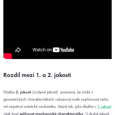
Rozdíl mezi 1. a 2. jakostí
Dlažba
2. jakosti
(snížené jakosti) znamená, že může v
geometrických charakteristikách vykazovat malé nepřesnosti nebo
mít nepatrné estetické nedostatky. Stejně tak, jako dlažba v
1. jakosti
však musí
splňovat mechanické charakteristiky
. U druhé jakosti