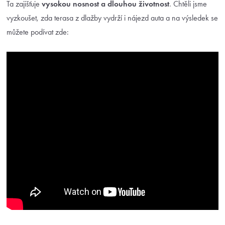
Ta zajišťuje
vysokou nosnost a
dlouhou životnost
. Chtěli jsme
vyzkoušet, zda terasa z dlažby vydrží i nájezd auta a na výsledek se
můžete podívat zde: