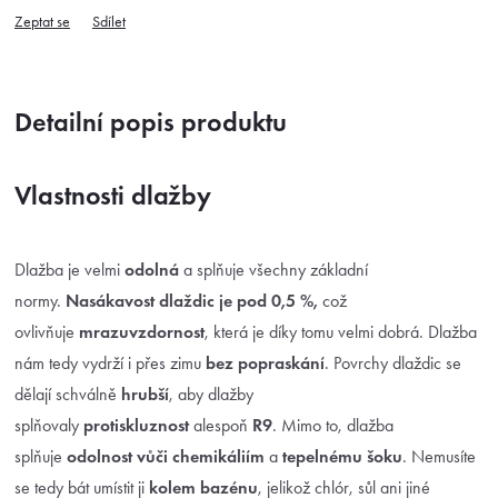
Zeptat se
Sdílet
Detailní popis produktu
Vlastnosti dlažby
Dlažba je velmi
odolná
a splňuje všechny základní
normy.
Nasákavost dlaždic je pod 0,5 %,
což
ovlivňuje
mrazuvzdornost
, která je díky tomu velmi dobrá. Dlažba
nám tedy vydrží i přes zimu
bez popraskání
. Povrchy dlaždic se
dělají schválně
hrubší
, aby dlažby
splňovaly
protiskluznost
alespoň
R9
. Mimo to, dlažba
splňuje
odolnost vůči chemikáliím
a
tepelnému šoku
. Nemusíte
se tedy bát umístit ji
kolem bazénu
, jelikož chlór, sůl ani jiné