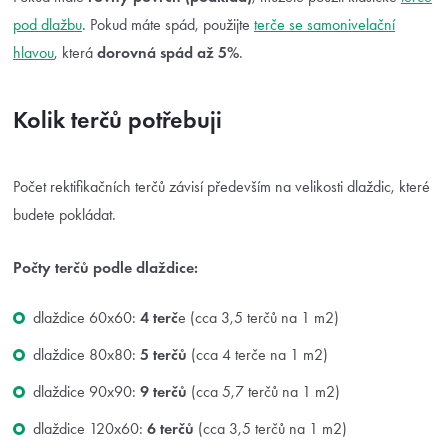
pod dlažbu
. Pokud máte spád, použijte
terče se samonivelační
hlavou
, která
dorovná spád až 5%
.
Kolik terčů potřebuji
Počet rektifikačních terčů závisí především na velikosti dlaždic, které
budete pokládat.
Počty terčů podle dlaždice:
dlaždice 60x60:
4 terč
e (cca 3,5 terčů na 1 m2)
dlaždice 80x80:
5 terčů
(cca 4 terče na 1 m2)
dlaždice 90x90:
9 terčů
(cca 5,7 terčů na 1 m2)
dlaždice 120x60:
6 terčů
(cca 3,5 terčů na 1 m2)