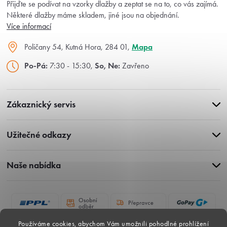
Přijďte se podívat na vzorky dlažby a zeptat se na to, co vás zajímá.
Některé dlažby máme skladem, jiné jsou na objednání.
Více informací
Poličany 54, Kutná Hora, 284 01,
Mapa
Po-Pá:
7:30 - 15:30,
So, Ne:
Zavřeno
Zákaznický servis
Užitečné odkazy
Naše nabídka
Používáme cookies, abychom Vám umožnili pohodlné prohlížení