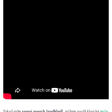
Pokud máte
rovný povrch (podklad)
, můžete použít klasické
terče