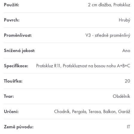
Použití
:
2 cm dlažba, Protiskluz
Povrch
:
Hrubý
Proměnlivost
:
V3 - středně proměnlivý
Snížená jakost
:
Ano
Specifikace
:
Protiskluz R11, Protiskluznost na bosou nohu A+B+C
Tloušťka
:
20
Tvar
:
Obdélník
Určení
:
Chodník, Pergola, Terasa, Balkon, Garáž
Země původu
:
IT