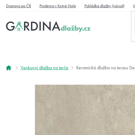
Přejít
Doprava po ČR
Prodejna v Kutné Hoře
Pokládka dlažby (návod)
V
na
obsah
Domů
Venkovní dlažba na terče
Keramická dlažba na terasu De