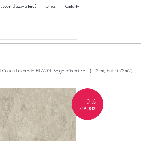
ýpočet dlažby a terčů
O nás
Kontakty
l Conca Lavaredo HLA201 Beige 60x60 Rett. (tl. 2cm, bal. 0.72m2)
–10 %
359,28 Kč