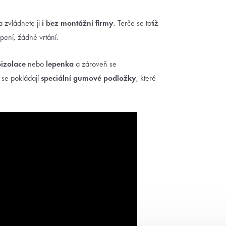
 a zvládnete ji
i bez montážní firmy
. Terče se totiž
pení, žádné vrtání.
izolace
nebo
lepenka
a zároveň se
 se pokládají
speciální gumové podložky
, které