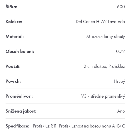
Šířka
:
600
Kolekce
:
Del Conca HLA2 Lavaredo
Materiál
:
Mrazuvzdorný slinutý
Obsah balení
:
0.72
Použití
:
2 cm dlažba, Protiskluz
Povrch
:
Hrubý
Proměnlivost
:
V3 - středně proměnlivý
Snížená jakost
:
Ano
Specifikace
:
Protiskluz R11, Protiskluznost na bosou nohu A+B+C