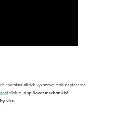
h charakteristikách vykazovat malé nepřesnosti
akosti
však musí
splňovat mechanické
by více.