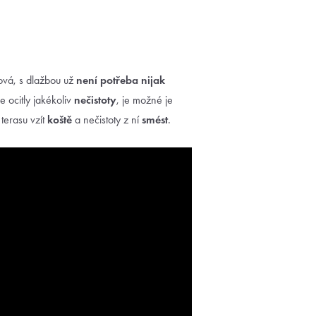
tová, s dlažbou už
není potřeba nijak
e ocitly jakékoliv
nečistoty
, je možné je
terasu vzít
koště
a nečistoty z ní
smést
.