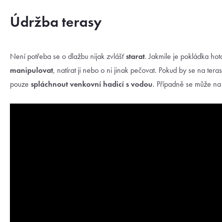
Údržba terasy
Není potřeba se o dlažbu nijak zvlášť
starat
. Jakmile je pokládka ho
manipulovat
, natírat ji nebo o ni jinak pečovat. Pokud by se na teras
pouze
spláchnout venkovní hadicí s vodou
. Případně se může na 