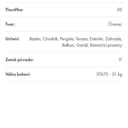
Tloušťka
:
20
Tvar
:
Čtverec
Určení
:
Bazén, Chodník, Pergola, Terasa, Exteriér, Zahrada,
Balkon, Garáž, Komerční prostory
Země původu
:
IT
Váha balení
:
37673 - 31 kg