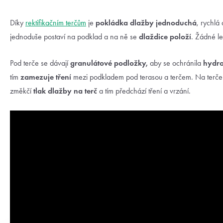
Díky
rektifikačním terčům
je
pokládka dlažby jednoduchá
, rychlá
jednoduše postaví na podklad a na ně se
dlaždice položí
. Žádné le
Pod terče se dávají
granulátové podložky,
aby se ochránila
hydro
tím
zamezuje tření
mezi podkladem pod terasou a terčem. Na terče
změkčí
tlak dlažby
na terč
a tím předchází tření a vrzání.