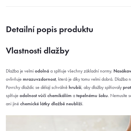
Detailní popis produktu
Vlastnosti dlažby
Dlažba je velmi
odolná
a splňuje všechny základní normy.
Nasákavo
ovlivňuje
mrazuvzdornost
, která je díky tomu velmi dobrá. Dlažba 
Povrchy dlaždic se dělají schválně
hrubší
, aby dlažby splňovaly
prot
splňuje
odolnost vůči chemikáliím
a
tepelnému šoku
. Nemusíte se
ani jiné
chemické látky dlažbě neublíží
.