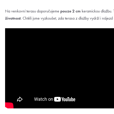
Na venkovní terasu doporučujeme
pouze 2 cm
keramickou dlažbu. T
životnost
. Chtěli jsme vyzkoušet, zda terasa z dlažby vydrží i nájez