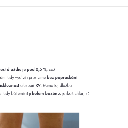
st dlaždic je pod 0,5 %,
což
nám tedy vydrží i přes zimu
bez popraskání
.
iskluznost
alespoň
R9
. Mimo to, dlažba
 tedy bát umístit ji
kolem bazénu
, jelikož chlór, sůl