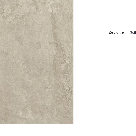
Zeptat se
Sdí