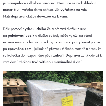
je
manipulace
s dlažbou
náročná
. Nemusíte se však
skládání
materiálu
u vašeho domu obávat, vše
vyřešíme za vás
.
Naši
dopravci
dlažbu
dovezou až k vám
.
Dále pomocí
hydraulického čela
přemístí dlažbu z auta
na
paletovací vozík
a dlažba se tedy může vyložit na
vámi
určené místo
. Paletovací vozík by se však měl
pohybovat
pouze
po
zpevněné zemi
, jelikož při převozu těžkého materiálu hrozí, že
se
kolečka
do nezpevněné půdy
zaboří
.
Doprava
ze skladu až k
vám domů většinou
trvá většinou maximálně 5 dnů.