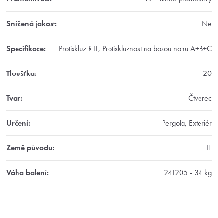
Snížená jakost
:
Ne
Specifikace
:
Protiskluz R11, Protiskluznost na bosou nohu A+B+C
Tloušťka
:
20
Tvar
:
Čtverec
Určení
:
Pergola, Exteriér
Země původu
:
IT
Váha balení
:
241205 - 34 kg