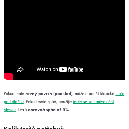
Pokud máte
rovný povrch (podklad)
, můžete použít klasické
terče
pod dlažbu
. Pokud máte spád, použijte
terče se samonivelační
hlavou
, která
dorovná spád až 5%
.
Kolik terčů potřebuji