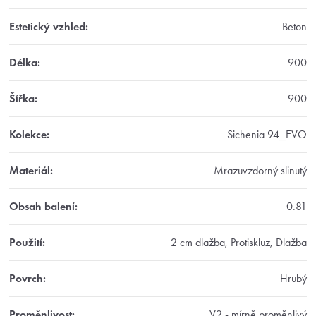
Estetický vzhled
:
Beton
Délka
:
900
Šířka
:
900
Kolekce
:
Sichenia 94_EVO
Materiál
:
Mrazuvzdorný slinutý
Obsah balení
:
0.81
Použití
:
2 cm dlažba, Protiskluz, Dlažba
Povrch
:
Hrubý
Proměnlivost
:
V2 - mírně proměnlivý