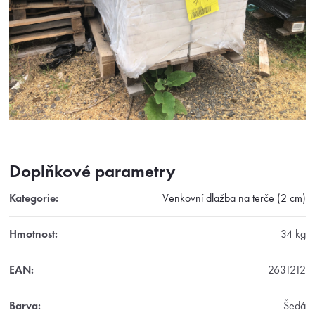
Doplňkové parametry
Kategorie
:
Venkovní dlažba na terče (2 cm)
Hmotnost
:
34 kg
EAN
:
2631212
Barva
:
Šedá