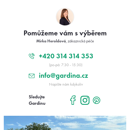
Z
á
p
a
t
Pomůžeme vám s výběrem
í
Mirka Heroldová
, zákaznická péče
+420 314 314 353
(po-pá: 7:30 - 15:30)
info@gardina.cz
Napište nám kdykoliv
Sledujte
Gardinu