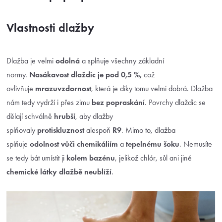
Vlastnosti dlažby
Dlažba je velmi
odolná
a splňuje všechny základní
normy.
Nasákavost dlaždic je pod 0,5 %,
což
ovlivňuje
mrazuvzdornost
, která je díky tomu velmi dobrá. Dlažba
nám tedy vydrží i přes zimu
bez popraskání
. Povrchy dlaždic se
dělají schválně
hrubší
, aby dlažby
splňovaly
protiskluznost
alespoň
R9
. Mimo to, dlažba
splňuje
odolnost vůči chemikáliím
a
tepelnému šoku
. Nemusíte
se tedy bát umístit ji
kolem bazénu
, jelikož chlór, sůl ani jiné
chemické látky dlažbě neublíží
.