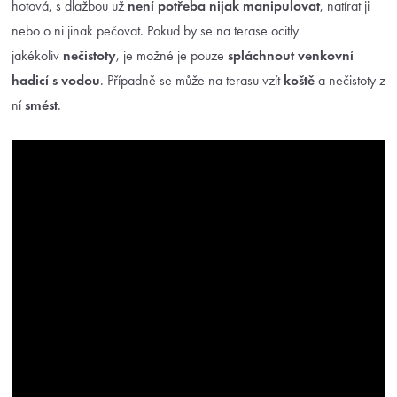
hotová, s dlažbou už
není potřeba nijak manipulovat
, natírat ji
nebo o ni jinak pečovat. Pokud by se na terase ocitly
jakékoliv
nečistoty
, je možné je pouze
spláchnout venkovní
hadicí s vodou
. Případně se může na terasu vzít
koště
a nečistoty z
ní
smést
.