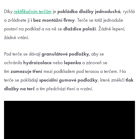
Díky
rektifikačním terčům
je
pokládka dlažby jednoduchá
, rychlá
a zvládnete ji
i bez montážní firmy
. Terče se totiž jednoduše
postaví na podklad a na ně se
dlaždice položí
. Žádné lepení,
žádné vrtání.
Pod terče se dávají
granulátové podložky,
aby se
ochránila
hydroizolace
nebo
lepenka
a zároveň se
tím
zamezuje tření
mezi podkladem pod terasou a terčem. Na
terče se pokládají
speciální gumové podložky
, které změkčí
tlak
dlažby
na terč
a tím předchází tření a vrzání.