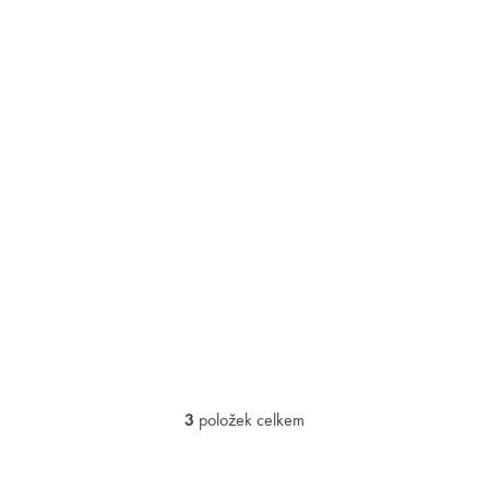
3
položek celkem
O
v
l