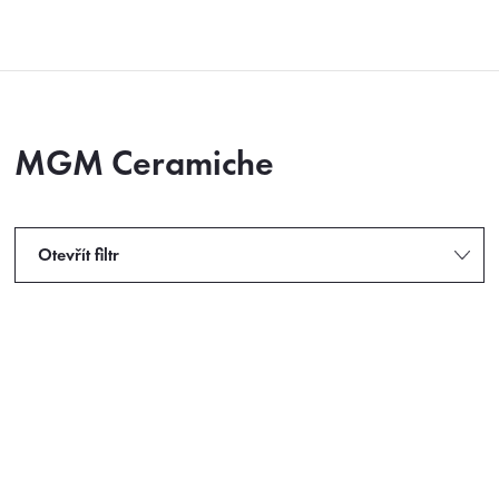
Přejít
na
obsah
MGM Ceramiche
Otevřít filtr
V
ý