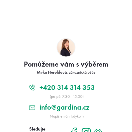
á
d
a
c
í
p
Z
r
á
v
p
k
a
y
v
t
ý
Pomůžeme vám s výběrem
í
p
Mirka Heroldová
, zákaznická péče
i
s
u
+420 314 314 353
(po-pá: 7:30 - 15:30)
info@gardina.cz
Napište nám kdykoliv
Sledujte