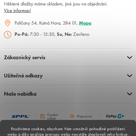
Některé dlažby máme skladem, jiné jsou na objednání.
Více informací
Poličany 54, Kutná Hora, 284 01,
Mapa
Po-Pá:
7:30 - 15:30,
So, Ne:
Zavřeno
Zákaznický servis
Užitečné odkazy
Naše nabídka
Používáme cookies, abychom Vám umožnili pohodlné prohlížení
webu a díky analýze provozu webu neustále zlepšovali jeho funkce,