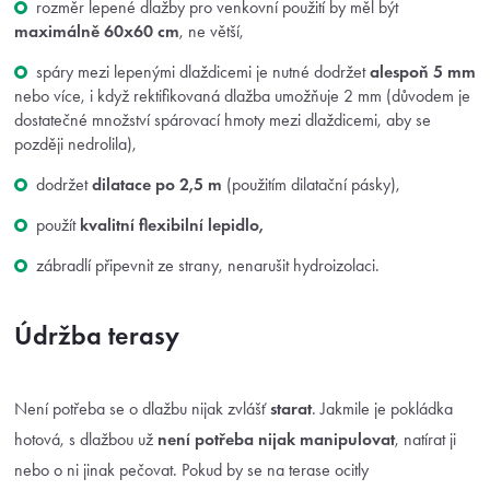
rozměr lepené dlažby pro venkovní použití by měl být
maximálně 60x60 cm
, ne větší,
spáry mezi lepenými dlaždicemi je nutné dodržet
alespoň 5 mm
nebo více, i když rektifikovaná dlažba umožňuje 2 mm (důvodem je
dostatečné množství spárovací hmoty mezi dlaždicemi, aby se
později nedrolila),
dodržet
dilatace po 2,5 m
(použitím dilatační pásky),
použít
kvalitní flexibilní lepidlo,
zábradlí připevnit ze strany, nenarušit hydroizolaci.
Údržba terasy
Není potřeba se o dlažbu nijak zvlášť
starat
. Jakmile je pokládka
hotová, s dlažbou už
není potřeba nijak manipulovat
, natírat ji
nebo o ni jinak pečovat. Pokud by se na terase ocitly