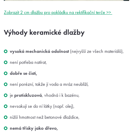
Zobrazit 2 cm dlažbu pro pokládku na rektifikační terče >>
Výhody keramické dlažby
vysoká mechanická odolnost
(nejvyšší ze všech materiálů),
není potřeba natírat,
dobře se čistí,
není porézní, takže jí voda a mráz neublíží,
je
protiskluzová
, vhodná i k bazénu,
nevsakují se do ní látky (např. olej),
nižší hmotnost než betonové dlaždice,
nemá třísky jako dřevo,