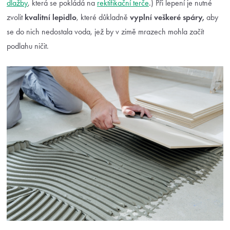
dlažby
, která se pokládá na
rektifikační terče
.) Při lepení je nutné
zvolit
kvalitní lepidlo
, které důkladně
vyplní veškeré spáry,
aby
se do nich nedostala voda, jež by v zimě mrazech mohla začít
podlahu ničit.