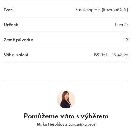
Tvar
:
Parallelogram (Rovnoběžník)
Určení
:
Interiér
Země původu
:
ES
Váha balení
:
190351 - 18.48 kg
Z
á
p
a
t
Pomůžeme vám s výběrem
í
Mirka Heroldová
, zákaznická péče