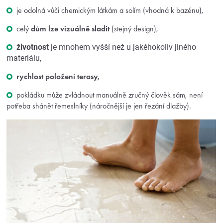
je odolná vůči chemickým látkám a solím (vhodná k bazénu),
celý
dům lze vizuálně sladit
(stejný design),
životnost
je mnohem vyšší než u jakéhokoliv jiného
materiálu,
rychlost položení terasy,
pokládku může zvládnout manuálně zručný člověk sám, není
potřeba shánět řemeslníky (náročnější je jen řezání dlažby).