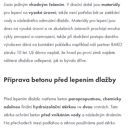
často jediným
vhodným
řešením
. V dnešní době jsou
materiály
pro lepení na
vysoké úrovni
, takže není potřeba bát se zatékání
vody a následného odmrzání dlaždic.
Materiály pro lepení jsou
dnes na vysoké úrovni a ve zkušebních ústavech prochází mnoha
cykly zmrazení a rozmrazení, takže při dodržení postupu daného
výrobcem dává na kontaktní pokládku například náš partner RAKO
záruku 10 let. Už dávno neplatí, že hned po první zimě najdete
některé dlaždice odlepené, jak to bývalo dříve.
Příprava betonu před lepením dlažby
Před lepením dlaždic natřeme beton
paropropustnou, chemicky
odolnou
finální
hydroizolační stěrkou
ve
dvou
vrstvách. Tato
stěrka ochrání beton
před vnikáním vody
a následným drolením.
Na přechodech mezi podlahou a stěnou používáme pod stěrku