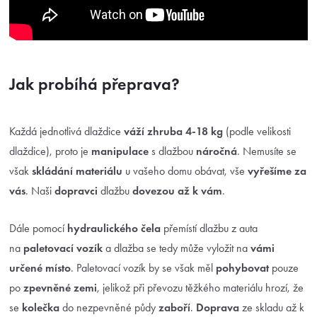
Jak probíhá přeprava?
Každá jednotlivá dlaždice
váží zhruba 4-18 kg
(podle velikosti
dlaždice), proto je
manipulace
s dlažbou
náročná
. Nemusíte se
však
skládání materiálu
u vašeho domu obávat, vše
vyřešíme za
vás
. Naši
dopravci
dlažbu
dovezou až k vám
.
Dále pomocí
hydraulického čela
přemístí dlažbu z auta
na
paletovací vozík
a dlažba se tedy může vyložit na
vámi
určené místo
. Paletovací vozík by se však měl
pohybovat
pouze
po
zpevněné zemi
, jelikož při převozu těžkého materiálu hrozí, že
se
kolečka
do nezpevněné půdy
zaboří
.
Doprava
ze skladu až k