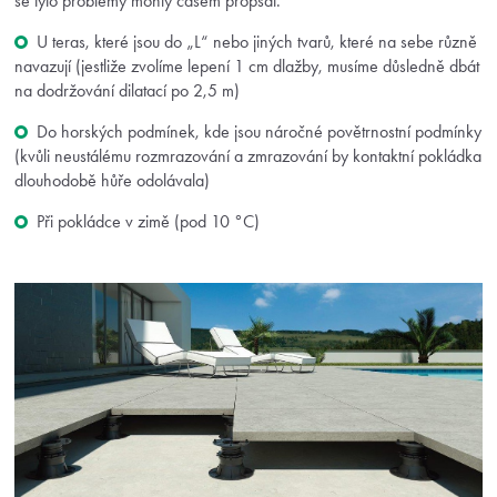
se tyto problémy mohly časem propsat.
U teras, které jsou do „L“ nebo jiných tvarů, které na sebe různě
navazují (jestliže zvolíme lepení 1 cm dlažby, musíme důsledně dbát
na dodržování dilatací po 2,5 m)
Do horských podmínek, kde jsou náročné povětrnostní podmínky
(kvůli neustálému rozmrazování a zmrazování by kontaktní pokládka
dlouhodobě hůře odolávala)
Při pokládce v zimě (pod 10 °C)