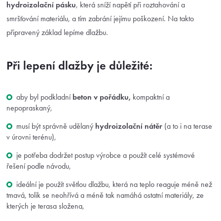
hydroizolační pásku
, která sníží napětí při roztahování a
smršťování materiálu, a tím zabrání jejímu poškození. Na takto
připravený základ lepíme dlažbu.
Při lepení dlažby je důležité:
aby byl podkladní
beton v pořádku,
kompaktní a
nepopraskaný,
musí být správně udělaný
hydroizolační nátěr
(a to i na terase
v úrovni terénu),
je potřeba dodržet postup výrobce a použít celé systémové
řešení podle návodu,
ideální je použít světlou dlažbu, která na teplo reaguje méně než
tmavá, tolik se neohřívá a méně tak namáhá ostatní materiály, ze
kterých je terasa složena,