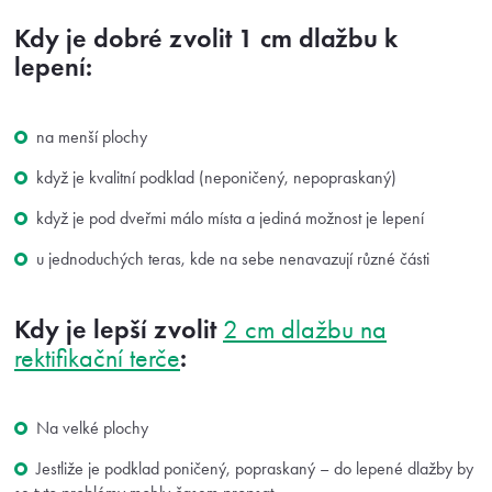
Kdy je dobré zvolit 1 cm dlažbu k
lepení:
na menší plochy
když je kvalitní podklad (neponičený, nepopraskaný)
když je pod dveřmi málo místa a jediná možnost je lepení
u jednoduchých teras, kde na sebe nenavazují různé části
Kdy je lepší zvolit
2 cm dlažbu na
:
rektifikační terče
Na velké plochy
Jestliže je podklad poničený, popraskaný – do lepené dlažby by