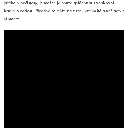
jakékoliv
nečistoty
, je možné je pouze
spláchnout venkovní
hadicí s vodou
. Případně se může na terasu vzít
koště
a nečistoty z
ní
smést
.