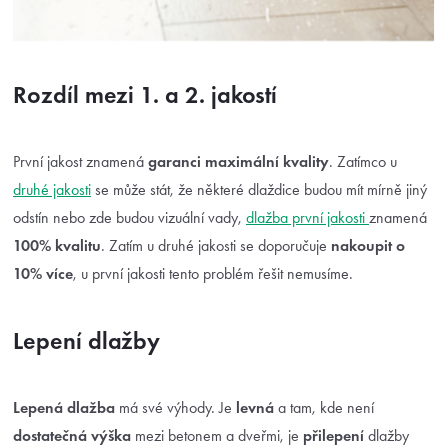
Rozdíl mezi 1. a 2. jakostí
První jakost znamená
garanci maximální kvality
. Zatímco u
druhé jakosti
se může stát, že některé dlaždice budou mít mírně jiný
odstín nebo zde budou vizuální vady,
dlažba první jakosti
znamená
100% kvalitu
. Zatím u druhé jakosti se doporučuje
nakoupit o
10% více
, u první jakosti tento problém řešit nemusíme.
Lepení dlažby
Lepená dlažba
má své výhody. Je
levná
a tam, kde není
dostatečná
výška
mezi betonem a dveřmi, je
přilepení
dlažby