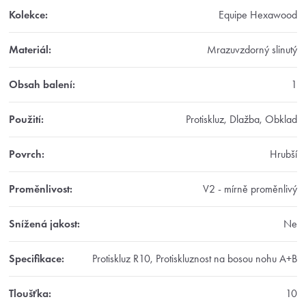
Kolekce
:
Equipe Hexawood
Materiál
:
Mrazuvzdorný slinutý
Obsah balení
:
1
Použití
:
Protiskluz, Dlažba, Obklad
Povrch
:
Hrubší
Proměnlivost
:
V2 - mírně proměnlivý
Snížená jakost
:
Ne
Specifikace
:
Protiskluz R10, Protiskluznost na bosou nohu A+B
Tloušťka
:
10