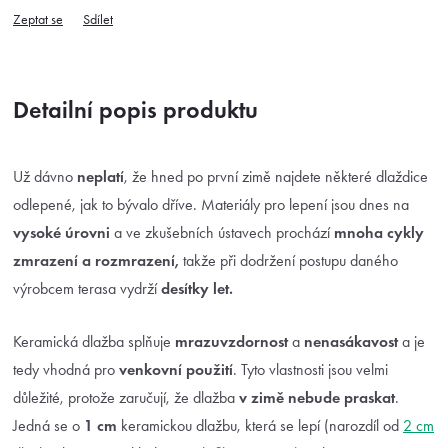
Zeptat se
Sdílet
Detailní popis produktu
Už dávno
neplatí
, že hned po první zimě najdete některé dlaždice
odlepené, jak to bývalo dříve. Materiály pro lepení jsou dnes na
vysoké úrovni
a ve zkušebních ústavech prochází
mnoha cykly
zmrazení a rozmrazení,
takže při dodržení postupu daného
výrobcem terasa vydrží
desítky let.
Keramická dlažba splňuje
mrazuvzdornost
a
nenasákavost
a je
tedy vhodná pro
venkovní použití
. Tyto vlastnosti jsou velmi
důležité, protože zaručují, že dlažba
v zimě nebude praskat
.
Jedná se o
1 cm
keramickou dlažbu, která se lepí (narozdíl od
2 cm