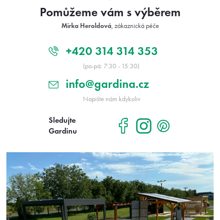
t
ý
Pomůžeme vám s výběrem
í
p
Mirka Heroldová
, zákaznická péče
i
s
u
+420 314 314 353
(po-pá: 7:30 - 15:30)
info@gardina.cz
Napište nám kdykoliv
Sledujte
Gardinu