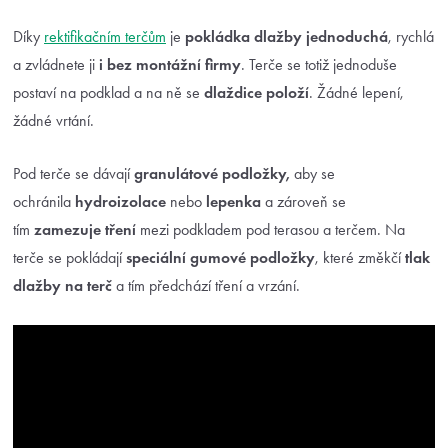
Díky
rektifikačním terčům
je
pokládka dlažby jednoduchá
, rychlá
a zvládnete ji
i bez montážní firmy
. Terče se totiž jednoduše
postaví na podklad a na ně se
dlaždice položí
. Žádné lepení,
žádné vrtání.
Pod terče se dávají
granulátové podložky,
aby se
ochránila
hydroizolace
nebo
lepenka
a zároveň se
tím
zamezuje tření
mezi podkladem pod terasou a terčem. Na
terče se pokládají
speciální gumové podložky
, které změkčí
tlak
dlažby
na terč
a tím předchází tření a vrzání.