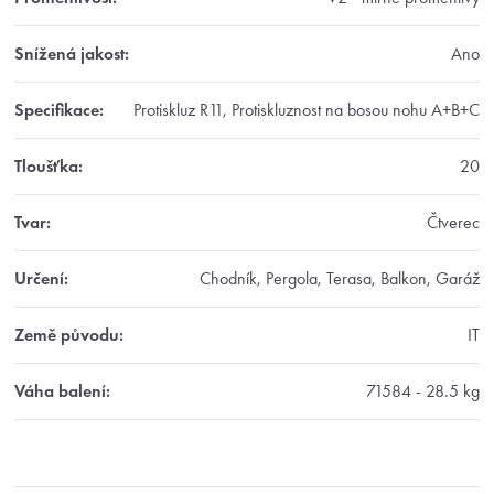
Snížená jakost
:
Ano
Specifikace
:
Protiskluz R11, Protiskluznost na bosou nohu A+B+C
Tloušťka
:
20
Tvar
:
Čtverec
Určení
:
Chodník, Pergola, Terasa, Balkon, Garáž
Země původu
:
IT
Váha balení
:
71584 - 28.5 kg