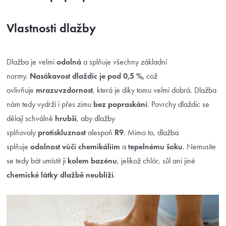
Vlastnosti dlažby
Dlažba je velmi
odolná
a splňuje všechny základní
normy.
Nasákavost dlaždic je pod 0,5 %,
což
ovlivňuje
mrazuvzdornost
, která je díky tomu velmi dobrá. Dlažba
nám tedy vydrží i přes zimu
bez popraskání
. Povrchy dlaždic se
dělají schválně
hrubší
, aby dlažby
splňovaly
protiskluznost
alespoň
R9
. Mimo to, dlažba
splňuje
odolnost vůči chemikáliím
a
tepelnému šoku
. Nemusíte
se tedy bát umístit ji
kolem bazénu
, jelikož chlór, sůl ani jiné
chemické látky dlažbě neublíží
.