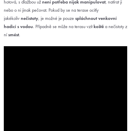
hotová, s dlažbou už
není potřeba nijak manipulovat
, natírat ji
nebo o ni jinak pečovat. Pokud by se na terase ocitly
jakékoliv
nečistoty
, je možné je pouze
spláchnout venkovní
hadicí s vodou
. Případně se může na terasu vzít
koště
a nečistoty z
ní
smést
.