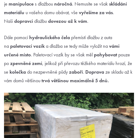
je
manipulace
s dlažbou
náročná
. Nemusíte se však
skládání
materiálu
u vašeho domu obávat, vše
vyřešíme za vás
.
Naši
dopravci
dlažbu
dovezou až k vám
.
Dále pomocí
hydraulického čela
přemístí dlažbu z auta
na
paletovací vozík
a dlažba se tedy může vyložit na
vámi
určené místo
. Paletovací vozík by se však měl
pohybovat
pouze
po
zpevněné zemi
, jelikož při převozu těžkého materiálu hrozí, že
se
kolečka
do nezpevněné půdy
zaboří
.
Doprava
ze skladu až k
vám domů většinou
trvá většinou maximálně 5 dnů.