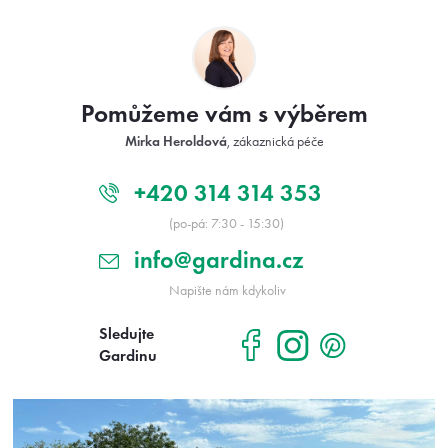
Z
á
p
a
t
Pomůžeme vám s výběrem
í
Mirka Heroldová
, zákaznická péče
+420 314 314 353
(po-pá: 7:30 - 15:30)
info@gardina.cz
Napište nám kdykoliv
Sledujte
Gardinu