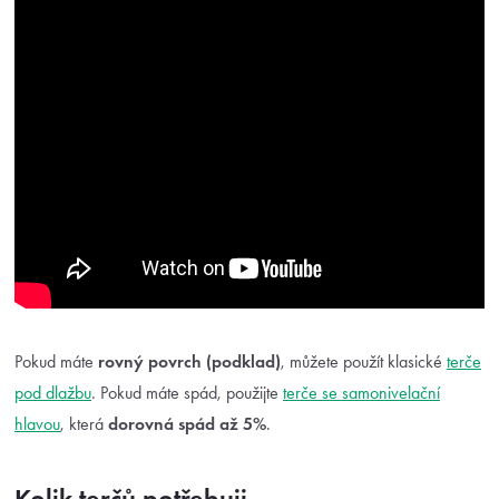
Pokud máte
rovný povrch (podklad)
, můžete použít klasické
terče
pod dlažbu
. Pokud máte spád, použijte
terče se samonivelační
hlavou
, která
dorovná spád až 5%
.
Kolik terčů potřebuji