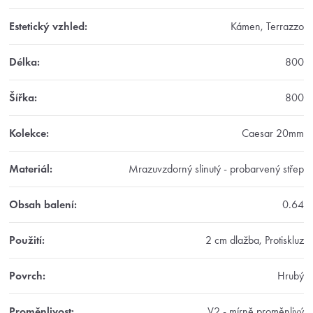
Estetický vzhled
:
Kámen, Terrazzo
Délka
:
800
Šířka
:
800
Kolekce
:
Caesar 20mm
Materiál
:
Mrazuvzdorný slinutý - probarvený střep
Obsah balení
:
0.64
Použití
:
2 cm dlažba, Protiskluz
Povrch
:
Hrubý
Proměnlivost
:
V2 - mírně proměnlivý