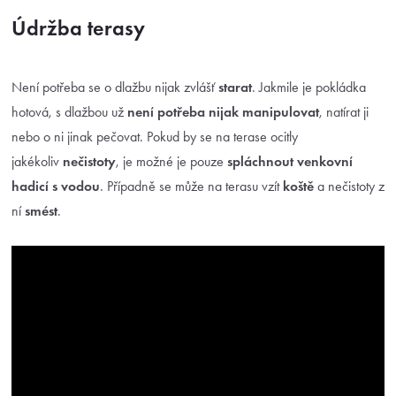
Údržba terasy
Není potřeba se o dlažbu nijak zvlášť
starat
. Jakmile je pokládka
hotová, s dlažbou už
není potřeba nijak manipulovat
, natírat ji
nebo o ni jinak pečovat. Pokud by se na terase ocitly
jakékoliv
nečistoty
, je možné je pouze
spláchnout venkovní
hadicí s vodou
. Případně se může na terasu vzít
koště
a nečistoty z
ní
smést
.