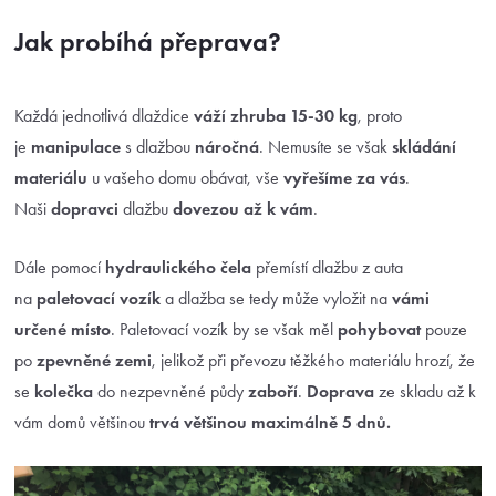
Jak probíhá přeprava?
Každá jednotlivá dlaždice
váží zhruba 15-30 kg
, proto
je
manipulace
s dlažbou
náročná
. Nemusíte se však
skládání
materiálu
u vašeho domu obávat, vše
vyřešíme za vás
.
Naši
dopravci
dlažbu
dovezou až k vám
.
Dále pomocí
hydraulického čela
přemístí dlažbu z auta
na
paletovací vozík
a dlažba se tedy může vyložit na
vámi
určené místo
. Paletovací vozík by se však měl
pohybovat
pouze
po
zpevněné zemi
, jelikož při převozu těžkého materiálu hrozí, že
se
kolečka
do nezpevněné půdy
zaboří
.
Doprava
ze skladu až k
vám domů většinou
trvá většinou maximálně 5 dnů.