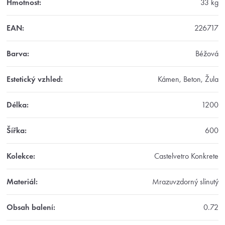
Hmotnost
:
33 kg
EAN
:
226717
Barva
:
Béžová
Estetický vzhled
:
Kámen, Beton, Žula
Délka
:
1200
Šířka
:
600
Kolekce
:
Castelvetro Konkrete
Materiál
:
Mrazuvzdorný slinutý
Obsah balení
:
0.72