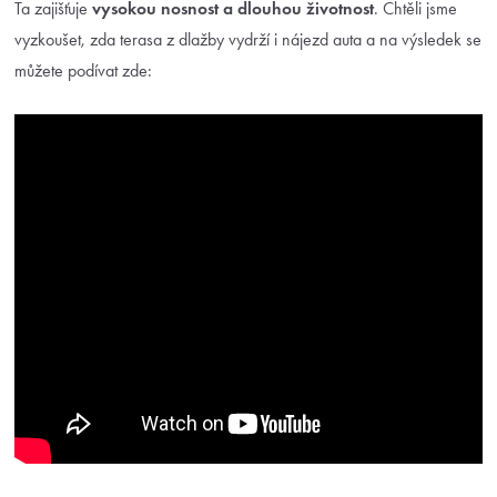
Ta zajišťuje
vysokou nosnost a
dlouhou životnost
. Chtěli jsme
vyzkoušet, zda terasa z dlažby vydrží i nájezd auta a na výsledek se
můžete podívat zde: