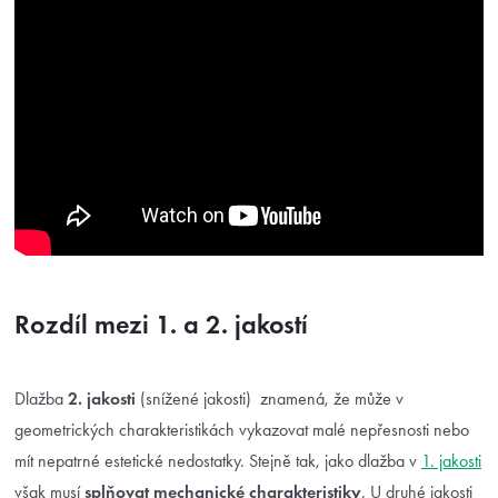
Rozdíl mezi 1. a 2. jakostí
Dlažba
2. jakosti
(snížené jakosti) znamená, že může v
geometrických charakteristikách vykazovat malé nepřesnosti nebo
mít nepatrné estetické nedostatky. Stejně tak, jako dlažba v
1. jakosti
však musí
splňovat mechanické charakteristiky
. U druhé jakosti