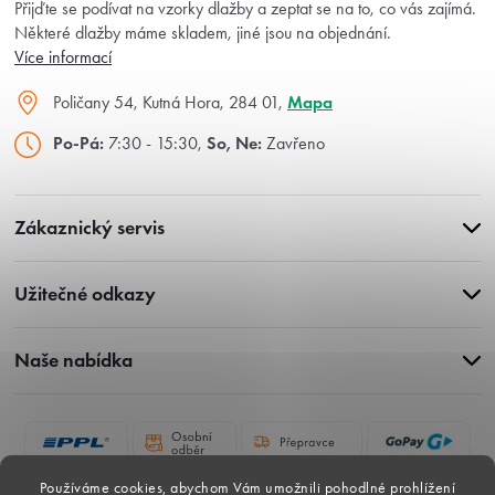
Přijďte se podívat na vzorky dlažby a zeptat se na to, co vás zajímá.
Některé dlažby máme skladem, jiné jsou na objednání.
Více informací
Poličany 54, Kutná Hora, 284 01,
Mapa
Po-Pá:
7:30 - 15:30,
So, Ne:
Zavřeno
Zákaznický servis
Užitečné odkazy
Naše nabídka
Používáme cookies, abychom Vám umožnili pohodlné prohlížení