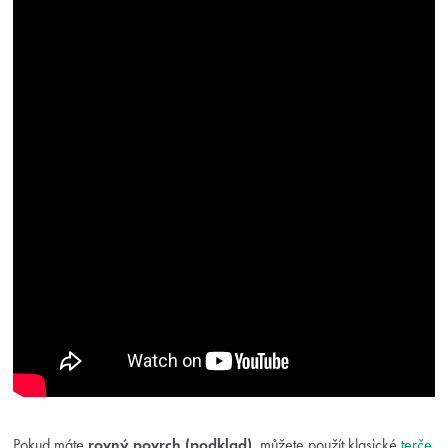
Pokud máte
rovný povrch (podklad)
, můžete použít klasické
terče