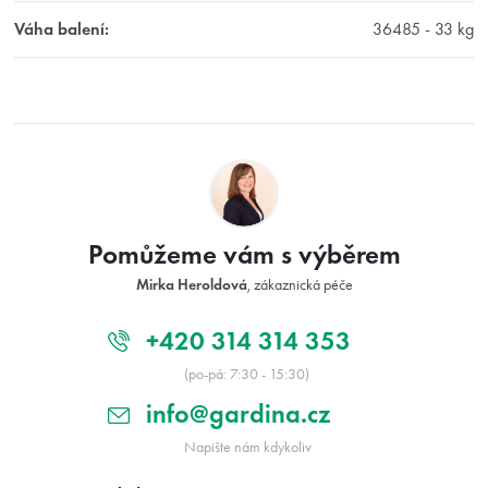
Váha balení
:
36485 - 33 kg
Z
á
p
a
t
Pomůžeme vám s výběrem
í
Mirka Heroldová
, zákaznická péče
+420 314 314 353
(po-pá: 7:30 - 15:30)
info@gardina.cz
Napište nám kdykoliv