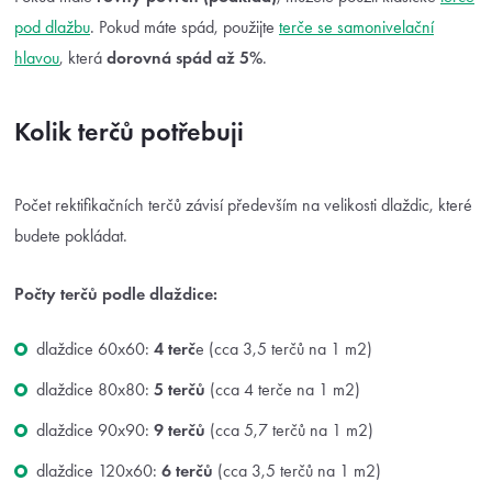
pod dlažbu
. Pokud máte spád, použijte
terče se samonivelační
hlavou
, která
dorovná spád až 5%
.
Kolik terčů potřebuji
Počet rektifikačních terčů závisí především na velikosti dlaždic, které
budete pokládat.
Počty terčů podle dlaždice:
dlaždice 60x60:
4 terč
e (cca 3,5 terčů na 1 m2)
dlaždice 80x80:
5 terčů
(cca 4 terče na 1 m2)
dlaždice 90x90:
9 terčů
(cca 5,7 terčů na 1 m2)
dlaždice 120x60:
6 terčů
(cca 3,5 terčů na 1 m2)