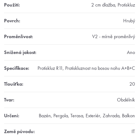
Použití
:
2 cm dlažba, Protiskluz
Povrch
:
Hrubý
Proměnlivost
:
V2 - mírně proměnlivý
Snížená jakost
:
Ano
Specifikace
:
Protiskluz R11, Protiskluznost na bosou nohu A+B+C
Tloušťka
:
20
Tvar
:
Obdélník
Určení
:
Bazén, Pergola, Terasa, Exteriér, Zahrada, Balkon
Země původu
:
IT