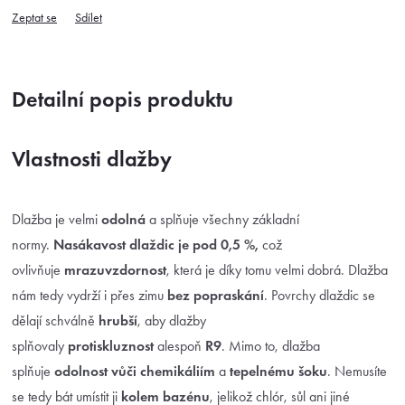
Zeptat se
Sdílet
Detailní popis produktu
Vlastnosti dlažby
Dlažba je velmi
odolná
a splňuje všechny základní
normy.
Nasákavost dlaždic je pod 0,5 %,
což
ovlivňuje
mrazuvzdornost
, která je díky tomu velmi dobrá. Dlažba
nám tedy vydrží i přes zimu
bez popraskání
. Povrchy dlaždic se
dělají schválně
hrubší
, aby dlažby
splňovaly
protiskluznost
alespoň
R9
. Mimo to, dlažba
splňuje
odolnost vůči chemikáliím
a
tepelnému šoku
. Nemusíte
se tedy bát umístit ji
kolem bazénu
, jelikož chlór, sůl ani jiné