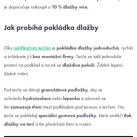
je doporučuje nakoupit o
10 % dlažby více.
Jak probíhá pokládka dlažby
Díky
rektifikačním terčům
je
pokládka dlažby jednoduchá
, rychlá
a zvládnete ji
i bez montážní firmy
. Terče se totiž jednoduše
postaví na podklad a na ně se
dlaždice položí
. Žádné lepení,
žádné vrtání.
Pod terče se dávají
granulátové podložky,
aby se
ochránila
hydroizolace
nebo
lepenka
a zároveň se
tím
zamezuje tření
mezi podkladem pod terasou a terčem. Na
terče se pokládají
speciální gumové podložky
, které změkčí
tlak
dlažby
na terč
a tím předchází tření a vrzání.