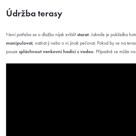
Údržba terasy
Není potřeba se o dlažbu nijak zvlášť
starat
. Jakmile je pokládka ho
manipulovat
, natírat ji nebo o ni jinak pečovat. Pokud by se na teras
pouze
spláchnout venkovní hadicí s vodou
. Případně se může na 