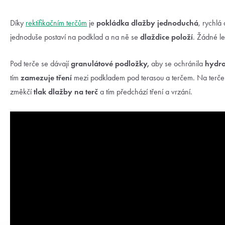
Díky
rektifikačním terčům
je
pokládka dlažby jednoduchá
, rychlá
jednoduše postaví na podklad a na ně se
dlaždice položí
. Žádné le
Pod terče se dávají
granulátové podložky,
aby se ochránila
hydro
tím
zamezuje tření
mezi podkladem pod terasou a terčem. Na terče
změkčí
tlak dlažby
na terč
a tím předchází tření a vrzání.