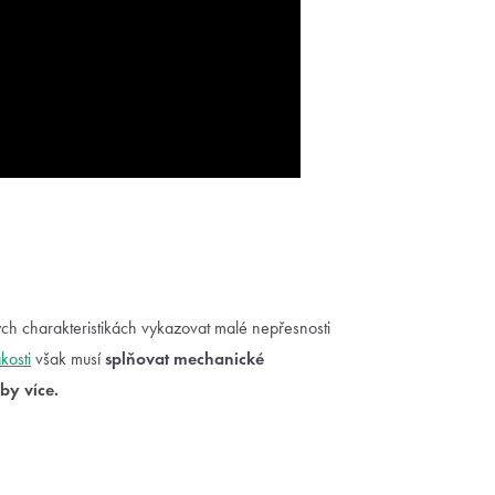
h charakteristikách vykazovat malé nepřesnosti
akosti
však musí
splňovat mechanické
by více.