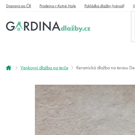
Přejít
Doprava po ČR
Prodejna v Kutné Hoře
Pokládka dlažby (návod)
V
na
obsah
Domů
Venkovní dlažba na terče
Keramická dlažba na terasu Dec