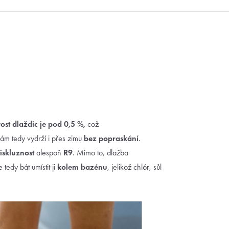
st dlaždic je pod 0,5 %,
což
nám tedy vydrží i přes zimu
bez popraskání
.
iskluznost
alespoň
R9
. Mimo to, dlažba
 tedy bát umístit ji
kolem bazénu
, jelikož chlór, sůl