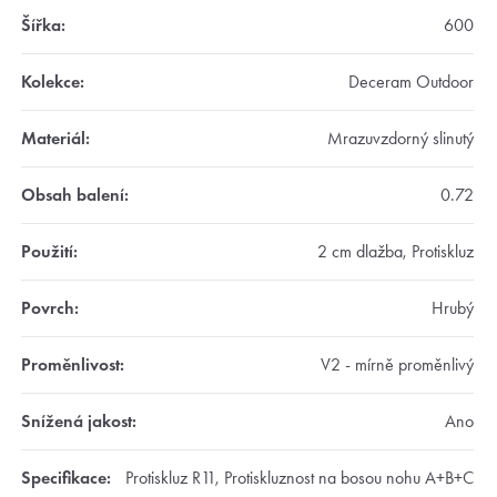
Šířka
:
600
Kolekce
:
Deceram Outdoor
Materiál
:
Mrazuvzdorný slinutý
Obsah balení
:
0.72
Použití
:
2 cm dlažba, Protiskluz
Povrch
:
Hrubý
Proměnlivost
:
V2 - mírně proměnlivý
Snížená jakost
:
Ano
Specifikace
:
Protiskluz R11, Protiskluznost na bosou nohu A+B+C