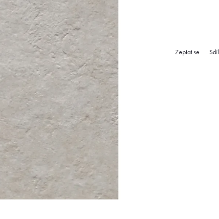
Zeptat se
Sdí