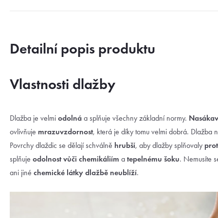
Detailní popis produktu
Vlastnosti dlažby
Dlažba je velmi
odolná
a splňuje všechny základní normy.
Nasákavo
ovlivňuje
mrazuvzdornost
, která je díky tomu velmi dobrá. Dlažba 
Povrchy dlaždic se dělají schválně
hrubší
, aby dlažby splňovaly
prot
splňuje
odolnost vůči chemikáliím
a
tepelnému šoku
. Nemusíte se
ani jiné
chemické látky dlažbě neublíží
.