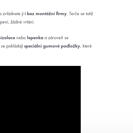
 a zvládnete ji
i bez montážní firmy
. Terče se totiž
pení, žádné vrtání.
izolace
nebo
lepenka
a zároveň se
 se pokládají
speciální gumové podložky
, které