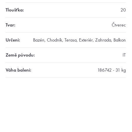
Tloušťka
:
20
Tvar
:
Čtverec
Určení
:
Bazén, Chodník, Terasa, Exteriér, Zahrada, Balkon
Země původu
:
IT
Váha balení
:
186742 - 31 kg