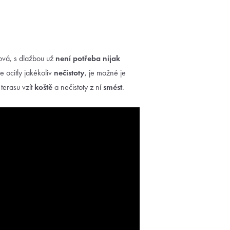
tová, s dlažbou už
není potřeba nijak
e ocitly jakékoliv
nečistoty
, je možné je
terasu vzít
koště
a nečistoty z ní
smést
.