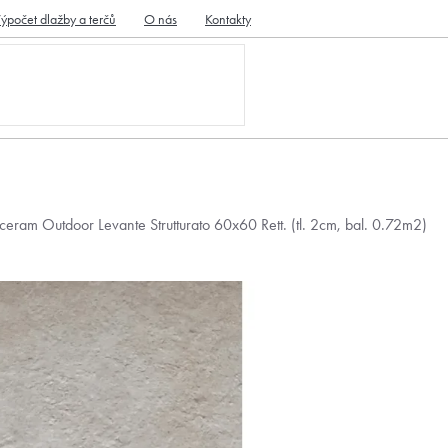
ýpočet dlažby a terčů
O nás
Kontakty
eram Outdoor Levante Strutturato 60x60 Rett. (tl. 2cm, bal. 0.72m2)