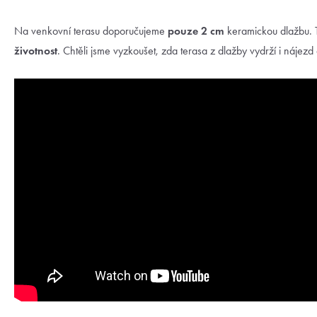
Na venkovní terasu doporučujeme
pouze 2 cm
keramickou dlažbu. T
životnost
. Chtěli jsme vyzkoušet, zda terasa z dlažby vydrží i nájez