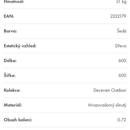
Hmotnost
:
31 kg
EAN
:
2222179
Barva
:
Šedá
Estetický vzhled
:
Dřevo
Délka
:
600
Šířka
:
600
Kolekce
:
Deceram Outdoor
Materiál
:
Mrazuvzdorný slinutý
Obsah balení
:
0.72