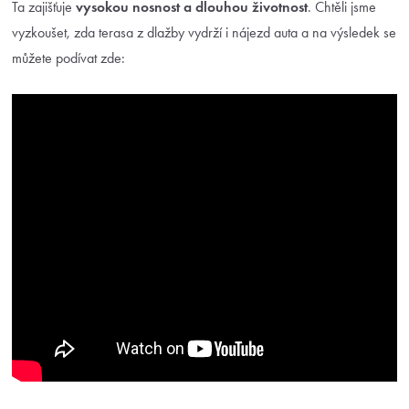
Ta zajišťuje
vysokou nosnost a
dlouhou životnost
. Chtěli jsme
vyzkoušet, zda terasa z dlažby vydrží i nájezd auta a na výsledek se
můžete podívat zde: