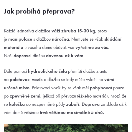
Jak probíhá přeprava?
Každá jednotlivá dlaždice
váží zhruba 15-30 kg
, proto
je
manipulace
s dlažbou
náročná
. Nemusíte se však
skládání
materiálu
u vašeho domu obávat, vše
vyřešíme za vás
.
Naši
dopravci
dlažbu
dovezou až k vám
.
Dále pomocí
hydraulického čela
přemístí dlažbu z auta
na
paletovací vozík
a dlažba se tedy může vyložit na
vámi
určené místo
. Paletovací vozík by se však měl
pohybovat
pouze
po
zpevněné zemi
, jelikož při převozu těžkého materiálu hrozí, že
se
kolečka
do nezpevněné půdy
zaboří
.
Doprava
ze skladu až k
vám domů většinou
trvá většinou maximálně 5 dnů.