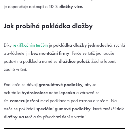
je doporučuje nakoupit o
10 % dlažby více.
Jak probíhá pokládka dlažby
Díky
rektifikačním terčům
je
pokládka dlažby jednoduchá
, rychlá
a zvládnete ji
i bez montážní firmy
. Terče se totiž jednoduše
postaví na podklad a na ně se
dlaždice položí
. Žádné lepení,
žádné vrtání.
Pod terče se dávají
granulátové podložky,
aby se
ochránila
hydroizolace
nebo
lepenka
a zároveň se
tím
zamezuje tření
mezi podkladem pod terasou a terčem. Na
terče se pokládají
speciální gumové podložky
, které změkčí
tlak
dlažby
na terč
a tím předchází tření a vrzání.