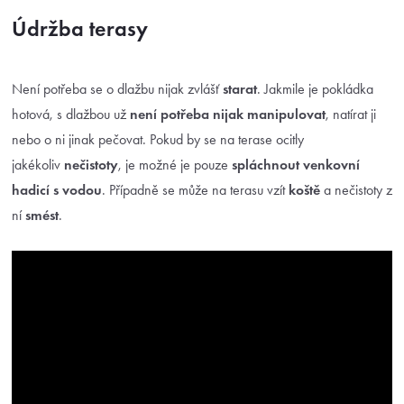
Údržba terasy
Není potřeba se o dlažbu nijak zvlášť
starat
. Jakmile je pokládka
hotová, s dlažbou už
není potřeba nijak manipulovat
, natírat ji
nebo o ni jinak pečovat. Pokud by se na terase ocitly
jakékoliv
nečistoty
, je možné je pouze
spláchnout venkovní
hadicí s vodou
. Případně se může na terasu vzít
koště
a nečistoty z
ní
smést
.