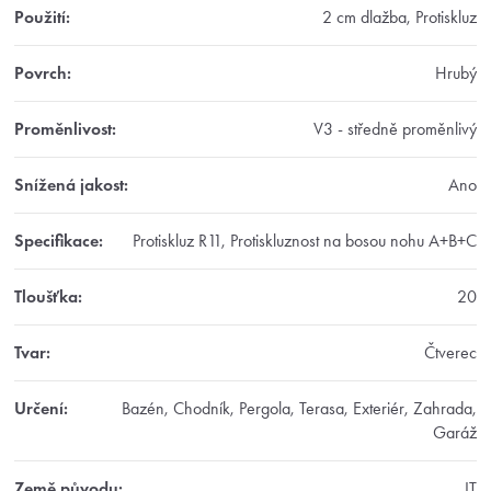
Použití
:
2 cm dlažba, Protiskluz
Povrch
:
Hrubý
Proměnlivost
:
V3 - středně proměnlivý
Snížená jakost
:
Ano
Specifikace
:
Protiskluz R11, Protiskluznost na bosou nohu A+B+C
Tloušťka
:
20
Tvar
:
Čtverec
Určení
:
Bazén, Chodník, Pergola, Terasa, Exteriér, Zahrada,
Garáž
Země původu
:
IT