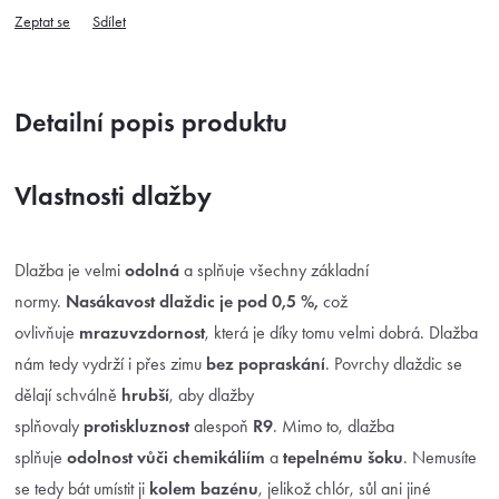
Zeptat se
Sdílet
Detailní popis produktu
Vlastnosti dlažby
Dlažba je velmi
odolná
a splňuje všechny základní
normy.
Nasákavost dlaždic je pod 0,5 %,
což
ovlivňuje
mrazuvzdornost
, která je díky tomu velmi dobrá. Dlažba
nám tedy vydrží i přes zimu
bez popraskání
. Povrchy dlaždic se
dělají schválně
hrubší
, aby dlažby
splňovaly
protiskluznost
alespoň
R9
. Mimo to, dlažba
splňuje
odolnost vůči chemikáliím
a
tepelnému šoku
. Nemusíte
se tedy bát umístit ji
kolem bazénu
, jelikož chlór, sůl ani jiné