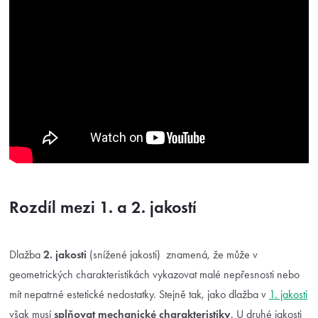
Rozdíl mezi 1. a 2. jakostí
Dlažba
2. jakosti
(snížené jakosti) znamená, že může v
geometrických charakteristikách vykazovat malé nepřesnosti nebo
mít nepatrné estetické nedostatky. Stejně tak, jako dlažba v
1. jakosti
však musí
splňovat mechanické charakteristiky
. U druhé jakosti