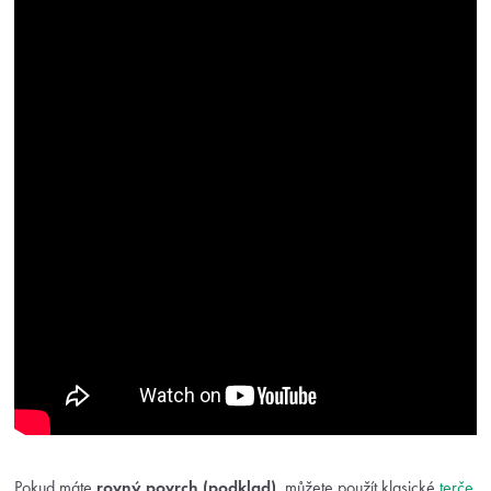
Pokud máte
rovný povrch (podklad)
, můžete použít klasické
terče