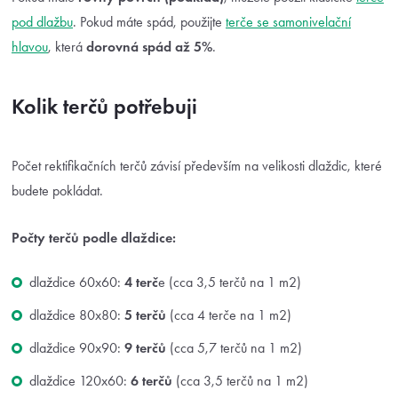
pod dlažbu
. Pokud máte spád, použijte
terče se samonivelační
hlavou
, která
dorovná spád až 5%
.
Kolik terčů potřebuji
Počet rektifikačních terčů závisí především na velikosti dlaždic, které
budete pokládat.
Počty terčů podle dlaždice:
dlaždice 60x60:
4 terč
e (cca 3,5 terčů na 1 m2)
dlaždice 80x80:
5 terčů
(cca 4 terče na 1 m2)
dlaždice 90x90:
9 terčů
(cca 5,7 terčů na 1 m2)
dlaždice 120x60:
6 terčů
(cca 3,5 terčů na 1 m2)