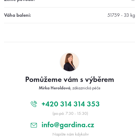
Váha balení
:
51759 - 33 kg
Z
á
p
a
t
Pomůžeme vám s výběrem
í
Mirka Heroldová
, zákaznická péče
+420 314 314 353
(po-pá: 7:30 - 15:30)
info@gardina.cz
Napište nám kdykoliv