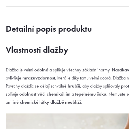
Detailní popis produktu
Vlastnosti dlažby
Dlažba je velmi
odolná
a splňuje všechny základní normy.
Nasákavo
ovlivňuje
mrazuvzdornost
, která je díky tomu velmi dobrá. Dlažba 
Povrchy dlaždic se dělají schválně
hrubší
, aby dlažby splňovaly
prot
splňuje
odolnost vůči chemikáliím
a
tepelnému šoku
. Nemusíte se
ani jiné
chemické látky dlažbě neublíží
.