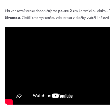
Na venkovní terasu doporučujeme
pouze 2 cm
keramickou dlažbu. T
životnost
. Chtěli jsme vyzkoušet, zda terasa z dlažby vydrží i nájez