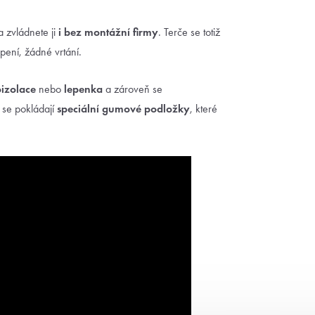
 a zvládnete ji
i bez montážní firmy
. Terče se totiž
pení, žádné vrtání.
izolace
nebo
lepenka
a zároveň se
 se pokládají
speciální gumové podložky
, které