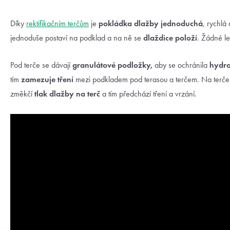
Díky
rektifikačním terčům
je
pokládka dlažby jednoduchá
, rychlá
jednoduše postaví na podklad a na ně se
dlaždice položí
. Žádné le
Pod terče se dávají
granulátové podložky,
aby se ochránila
hydro
tím
zamezuje tření
mezi podkladem pod terasou a terčem. Na terče
změkčí
tlak dlažby
na terč
a tím předchází tření a vrzání.