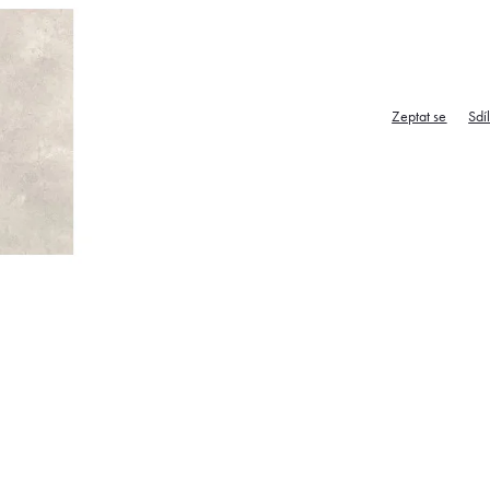
Zeptat se
Sdí