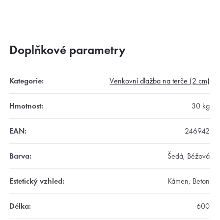
Doplňkové parametry
Kategorie
:
Venkovní dlažba na terče (2 cm)
Hmotnost
:
30 kg
EAN
:
246942
Barva
:
Šedá, Béžová
Estetický vzhled
:
Kámen, Beton
Délka
:
600