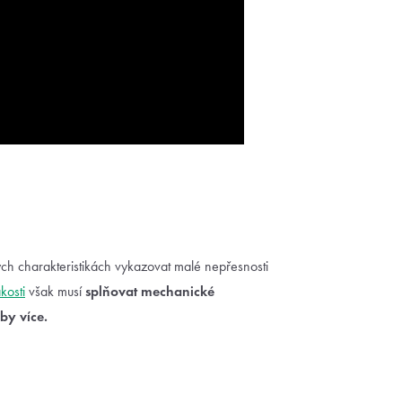
h charakteristikách vykazovat malé nepřesnosti
akosti
však musí
splňovat mechanické
by více.