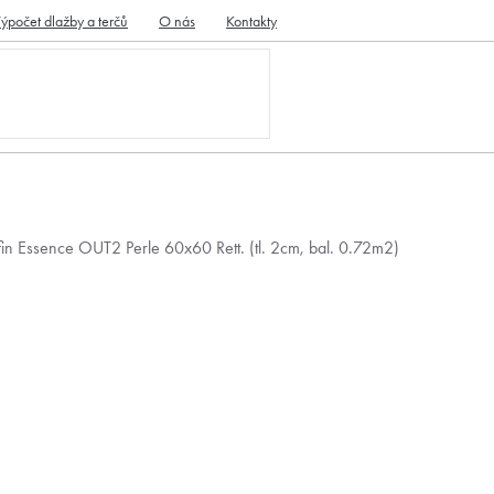
ýpočet dlažby a terčů
O nás
Kontakty
in Essence OUT2 Perle 60x60 Rett. (tl. 2cm, bal. 0.72m2)