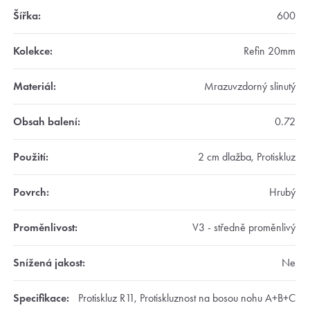
Šířka
:
600
Kolekce
:
Refin 20mm
Materiál
:
Mrazuvzdorný slinutý
Obsah balení
:
0.72
Použití
:
2 cm dlažba, Protiskluz
Povrch
:
Hrubý
Proměnlivost
:
V3 - středně proměnlivý
Snížená jakost
:
Ne
Specifikace
:
Protiskluz R11, Protiskluznost na bosou nohu A+B+C