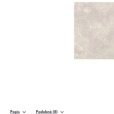
Popis
Podobné (8)