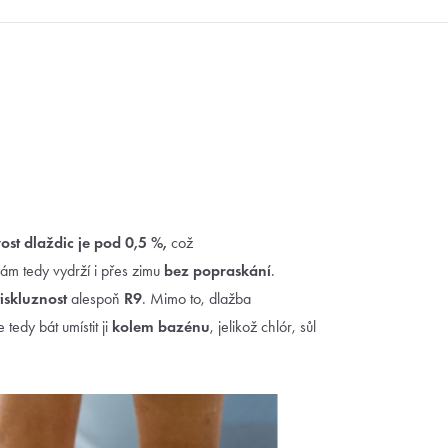
st dlaždic je pod 0,5 %,
což
nám tedy vydrží i přes zimu
bez popraskání
.
iskluznost
alespoň
R9
. Mimo to, dlažba
 tedy bát umístit ji
kolem bazénu
, jelikož chlór, sůl