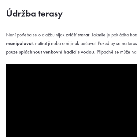
Údržba terasy
Není potřeba se o dlažbu nijak zvlášť
starat
. Jakmile je pokládka ho
manipulovat
, natírat ji nebo o ni jinak pečovat. Pokud by se na teras
pouze
spláchnout venkovní hadicí s vodou
. Případně se může na 