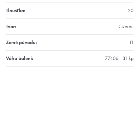
Tloušťka
:
20
Tvar
:
Čtverec
Země původu
:
IT
Váha balení
:
77406 - 31 kg