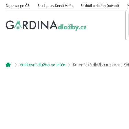
Přejít
Doprava po ČR
Prodejna v Kutné Hoře
Pokládka dlažby (návod)
V
na
obsah
Domů
Venkovní dlažba na terče
Keramická dlažba na terasu Ref