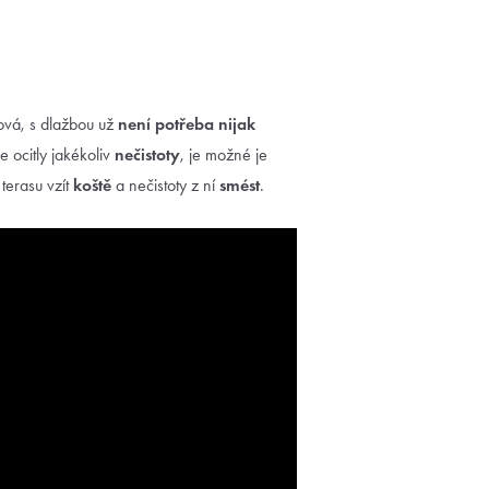
tová, s dlažbou už
není potřeba nijak
e ocitly jakékoliv
nečistoty
, je možné je
terasu vzít
koště
a nečistoty z ní
smést
.