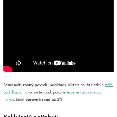
Pokud máte
rovný povrch (podklad)
, můžete použít klasické
terče
pod dlažbu
. Pokud máte spád, použijte
terče se samonivelační
hlavou
, která
dorovná spád až 5%
.
Kolik terčů potřebuji