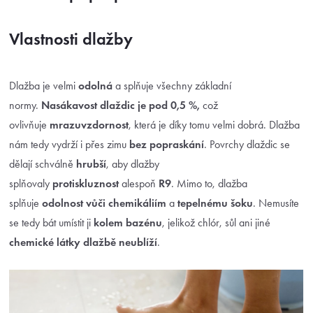
Vlastnosti dlažby
Dlažba je velmi
odolná
a splňuje všechny základní
normy.
Nasákavost dlaždic je pod 0,5 %,
což
ovlivňuje
mrazuvzdornost
, která je díky tomu velmi dobrá. Dlažba
nám tedy vydrží i přes zimu
bez popraskání
. Povrchy dlaždic se
dělají schválně
hrubší
, aby dlažby
splňovaly
protiskluznost
alespoň
R9
. Mimo to, dlažba
splňuje
odolnost vůči chemikáliím
a
tepelnému šoku
. Nemusíte
se tedy bát umístit ji
kolem bazénu
, jelikož chlór, sůl ani jiné
chemické látky dlažbě neublíží
.