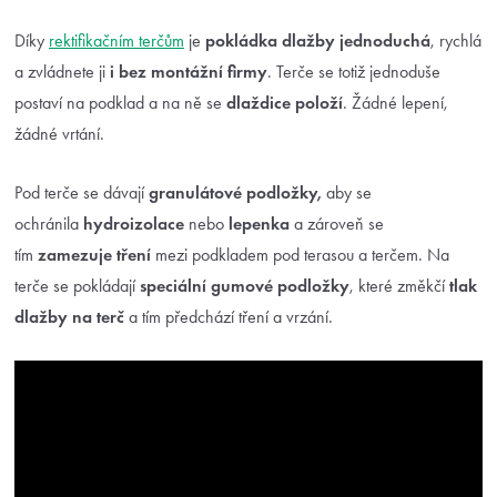
Díky
rektifikačním terčům
je
pokládka dlažby jednoduchá
, rychlá
a zvládnete ji
i bez montážní firmy
. Terče se totiž jednoduše
postaví na podklad a na ně se
dlaždice položí
. Žádné lepení,
žádné vrtání.
Pod terče se dávají
granulátové podložky,
aby se
ochránila
hydroizolace
nebo
lepenka
a zároveň se
tím
zamezuje tření
mezi podkladem pod terasou a terčem. Na
terče se pokládají
speciální gumové podložky
, které změkčí
tlak
dlažby
na terč
a tím předchází tření a vrzání.