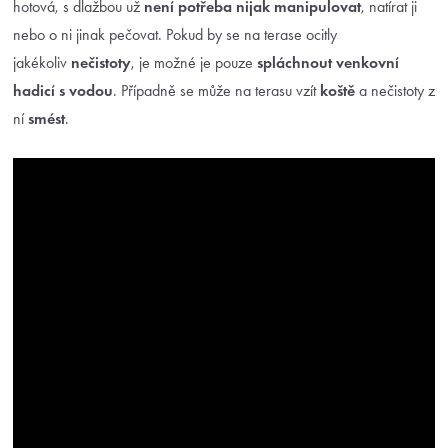
hotová, s dlažbou už
není potřeba nijak manipulovat
, natírat ji
nebo o ni jinak pečovat. Pokud by se na terase ocitly
jakékoliv
nečistoty
, je možné je pouze
spláchnout venkovní
hadicí s vodou
. Případně se může na terasu vzít
koště
a nečistoty z
ní
smést
.