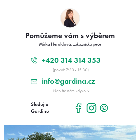
Z
á
p
a
t
Pomůžeme vám s výběrem
í
Mirka Heroldová
, zákaznická péče
+420 314 314 353
(po-pá: 7:30 - 15:30)
info@gardina.cz
Napište nám kdykoliv
Sledujte
Gardinu