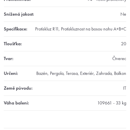
Snížená jakost
:
Ne
Specifikace
:
Protiskluz R11, Protiskluznost na bosou nohu A+B+C
Tloušťka
:
20
Tvar
:
Čtverec
Určení
:
Bazén, Pergola, Terasa, Exteriér, Zahrada, Balkon
Země původu
:
IT
Váha balení
:
109661 - 33 kg