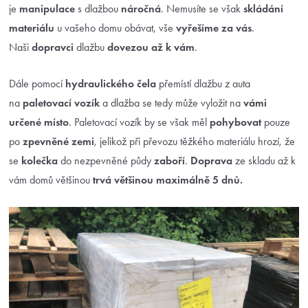
je
manipulace
s dlažbou
náročná
. Nemusíte se však
skládání
materiálu
u vašeho domu obávat, vše
vyřešíme za vás
.
Naši
dopravci
dlažbu
dovezou až k vám
.
Dále pomocí
hydraulického čela
přemístí dlažbu z auta
na
paletovací vozík
a dlažba se tedy může vyložit na
vámi
určené místo
. Paletovací vozík by se však měl
pohybovat
pouze
po
zpevněné zemi
, jelikož při převozu těžkého materiálu hrozí, že
se
kolečka
do nezpevněné půdy
zaboří
.
Doprava
ze skladu až k
vám domů většinou
trvá většinou maximálně 5 dnů.