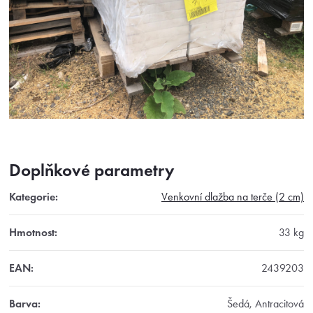
Doplňkové parametry
Kategorie
:
Venkovní dlažba na terče (2 cm)
Hmotnost
:
33 kg
EAN
:
2439203
Barva
:
Šedá, Antracitová