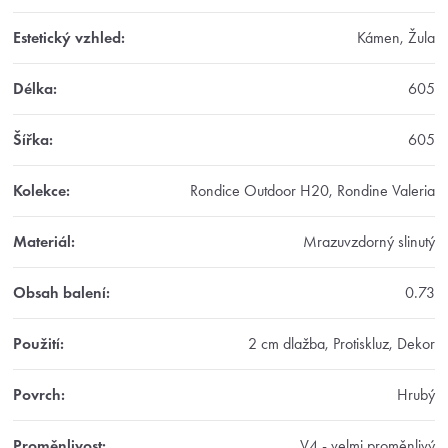
Estetický vzhled
:
Kámen, Žula
Délka
:
605
Šířka
:
605
Kolekce
:
Rondice Outdoor H20, Rondine Valeria
Materiál
:
Mrazuvzdorný slinutý
Obsah balení
:
0.73
Použití
:
2 cm dlažba, Protiskluz, Dekor
Povrch
:
Hrubý
Proměnlivost
:
V4 - velmi proměnlivý