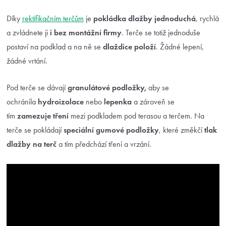
Díky
rektifikačním terčům
je
pokládka dlažby jednoduchá
, rychlá
a zvládnete ji
i bez montážní firmy
. Terče se totiž jednoduše
postaví na podklad a na ně se
dlaždice položí
. Žádné lepení,
žádné vrtání.
Pod terče se dávají
granulátové podložky,
aby se
ochránila
hydroizolace
nebo
lepenka
a zároveň se
tím
zamezuje tření
mezi podkladem pod terasou a terčem. Na
terče se pokládají
speciální gumové podložky
, které změkčí
tlak
dlažby
na terč
a tím předchází tření a vrzání.