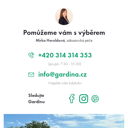
Z
á
p
a
t
Pomůžeme vám s výběrem
í
Mirka Heroldová
, zákaznická péče
+420 314 314 353
(po-pá: 7:30 - 15:30)
info@gardina.cz
Napište nám kdykoliv
Sledujte
Gardinu