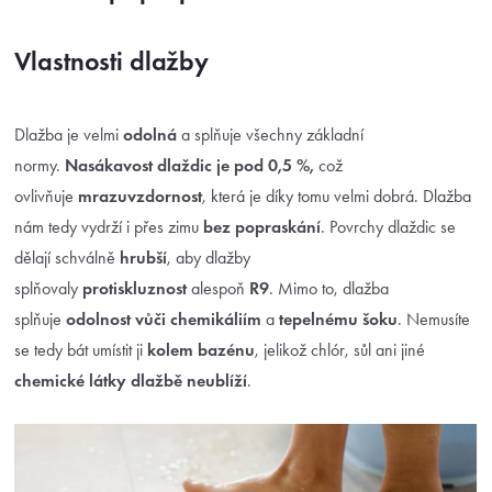
Vlastnosti dlažby
Dlažba je velmi
odolná
a splňuje všechny základní
normy.
Nasákavost dlaždic je pod 0,5 %,
což
ovlivňuje
mrazuvzdornost
, která je díky tomu velmi dobrá. Dlažba
nám tedy vydrží i přes zimu
bez popraskání
. Povrchy dlaždic se
dělají schválně
hrubší
, aby dlažby
splňovaly
protiskluznost
alespoň
R9
. Mimo to, dlažba
splňuje
odolnost vůči chemikáliím
a
tepelnému šoku
. Nemusíte
se tedy bát umístit ji
kolem bazénu
, jelikož chlór, sůl ani jiné
chemické látky dlažbě neublíží
.