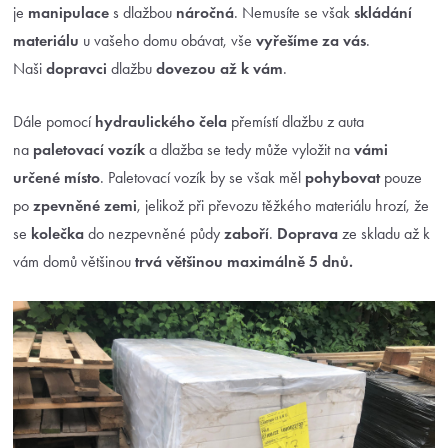
je
manipulace
s dlažbou
náročná
. Nemusíte se však
skládání
materiálu
u vašeho domu obávat, vše
vyřešíme za vás
.
Naši
dopravci
dlažbu
dovezou až k vám
.
Dále pomocí
hydraulického čela
přemístí dlažbu z auta
na
paletovací vozík
a dlažba se tedy může vyložit na
vámi
určené místo
. Paletovací vozík by se však měl
pohybovat
pouze
po
zpevněné zemi
, jelikož při převozu těžkého materiálu hrozí, že
se
kolečka
do nezpevněné půdy
zaboří
.
Doprava
ze skladu až k
vám domů většinou
trvá většinou maximálně 5 dnů.