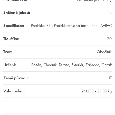
Snížená jakost
:
Ne
Specifikace
:
Protiskluz R11, Protiskluznost na bosou nohu A+B+C
Tloušťka
:
20
Tvar
:
Obdélník
Určení
:
Bazén, Chodník, Terasa, Exteriér, Zahrada, Garáž
Země původu
:
IT
Váha balení
:
241238 - 23.33 kg