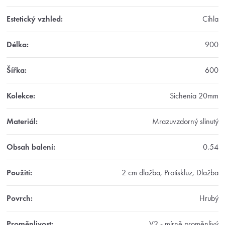
Estetický vzhled
:
Cihla
Délka
:
900
Šířka
:
600
Kolekce
:
Sichenia 20mm
Materiál
:
Mrazuvzdorný slinutý
Obsah balení
:
0.54
Použití
:
2 cm dlažba, Protiskluz, Dlažba
Povrch
:
Hrubý
Proměnlivost
:
V2 - mírně proměnlivý