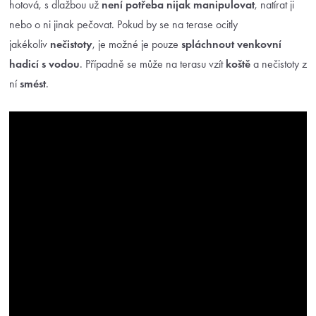
hotová, s dlažbou už
není potřeba nijak manipulovat
, natírat ji
nebo o ni jinak pečovat. Pokud by se na terase ocitly
jakékoliv
nečistoty
, je možné je pouze
spláchnout venkovní
hadicí s vodou
. Případně se může na terasu vzít
koště
a nečistoty z
ní
smést
.