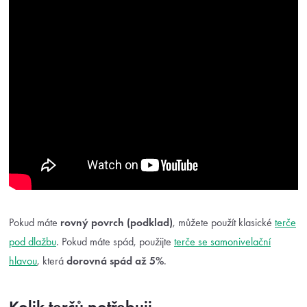
Pokud máte
rovný povrch (podklad)
, můžete použít klasické
terče
pod dlažbu
. Pokud máte spád, použijte
terče se samonivelační
hlavou
, která
dorovná spád až 5%
.
Kolik terčů potřebuji