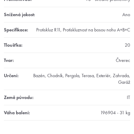
Snížená jakost
:
Ano
Specifikace
:
Protiskluz R11, Protiskluznost na bosou nohu A+B+C
Tloušťka
:
20
Tvar
:
Čtverec
Určení
:
Bazén, Chodník, Pergola, Terasa, Exteriér, Zahrada,
Garáž
Země původu
:
IT
Váha balení
:
196904 - 31 kg