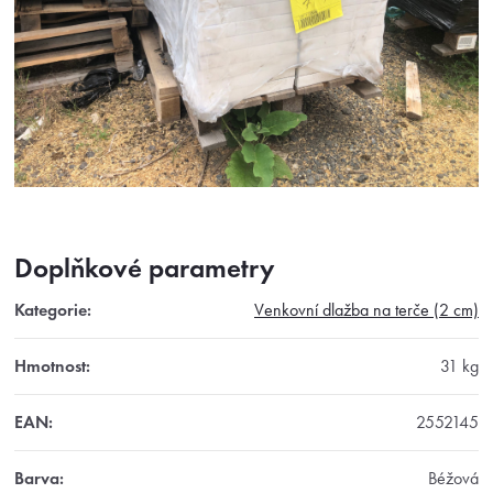
Doplňkové parametry
Kategorie
:
Venkovní dlažba na terče (2 cm)
Hmotnost
:
31 kg
EAN
:
2552145
Barva
:
Béžová