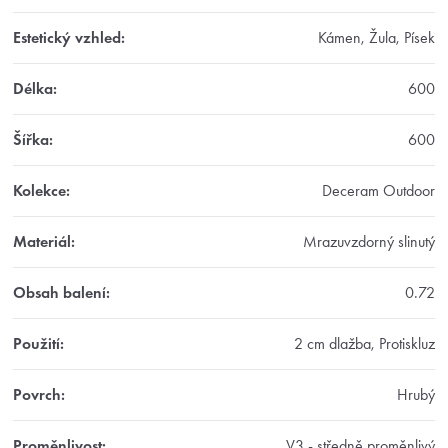
Estetický vzhled
:
Kámen, Žula, Písek
Délka
:
600
Šířka
:
600
Kolekce
:
Deceram Outdoor
Materiál
:
Mrazuvzdorný slinutý
Obsah balení
:
0.72
Použití
:
2 cm dlažba, Protiskluz
Povrch
:
Hrubý
Proměnlivost
:
V3 - středně proměnlivý