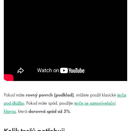
Pokud máte
rovný povrch (podklad)
, můžete použít klasické
terče
pod dlažbu
. Pokud máte spád, použijte
terče se samonivelační
hlavou
, která
dorovná spád až 5%
.
Kolik terčů potřebuji