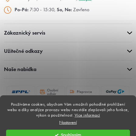
Po-Pá:
7:30 - 15:30,
So, Ne:
Zavřeno
Zákaznický servis
Užitečné odkazy
Naše nabídka
Používáme cookies, abychom Vám umožnili pohodlné prohlížení
webu a díky analýze provozu webu neustále zlepšovali jeho funkce,
výkon a použitelnost.
Více informací
Nastavení
Copyright 2026
Gardina-dlazby.cz
. Všechna práva vyhrazena.
Souhlasím