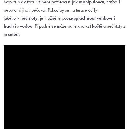
hotová, s dlažbou už
není potřeba nijak manipulovat
, natírat ji
nebo o ni jinak pečovat. Pokud by se na terase ocitly
jakékoliv
nečistoty
, je možné je pouze
spláchnout venkovní
hadicí s vodou
. Případně se může na terasu vzít
koště
a nečistoty z
ní
smést
.