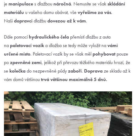
je
manipulace
s dlažbou
náročná
. Nemusíte se však
skládání
materiálu
u vašeho domu obávat, vše
vyřešíme za vás
.
Naši
dopravci
dlažbu
dovezou až k vám
.
Dále pomocí
hydraulického čela
přemístí dlažbu z auta
na
paletovací vozík
a dlažba se tedy může vyložit na
vámi
určené místo
. Paletovací vozík by se však měl
pohybovat
pouze
po
zpevněné zemi
, jelikož při převozu těžkého materiálu hrozí, že
se
kolečka
do nezpevněné půdy
zaboří
.
Doprava
ze skladu až k
vám domů většinou
trvá většinou maximálně 5 dnů.