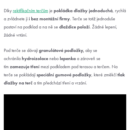
Díky
rektifikačním terčům
je
pokládka dlažby jednoduchá
, rychlá
a zvládnete ji
i bez montážní firmy
. Terče se totiž jednoduše
postaví na podklad a na ně se
dlaždice položí
. Žádné lepení,
žádné vrtání.
Pod terče se dávají
granulátové podložky,
aby se
ochránila
hydroizolace
nebo
lepenka
a zároveň se
tím
zamezuje tření
mezi podkladem pod terasou a terčem. Na
terče se pokládají
speciální gumové podložky
, které změkčí
tlak
dlažby
na terč
a tím předchází tření a vrzání.