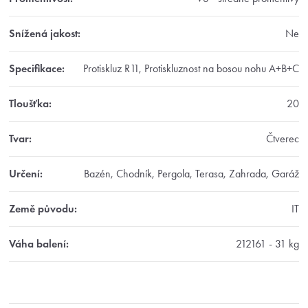
Snížená jakost
:
Ne
Specifikace
:
Protiskluz R11, Protiskluznost na bosou nohu A+B+C
Tloušťka
:
20
Tvar
:
Čtverec
Určení
:
Bazén, Chodník, Pergola, Terasa, Zahrada, Garáž
Země původu
:
IT
Váha balení
:
212161 - 31 kg