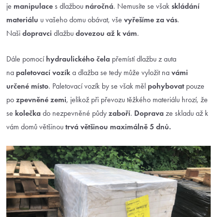
je
manipulace
s dlažbou
náročná
. Nemusíte se však
skládání
materiálu
u vašeho domu obávat, vše
vyřešíme za vás
.
Naši
dopravci
dlažbu
dovezou až k vám
.
Dále pomocí
hydraulického čela
přemístí dlažbu z auta
na
paletovací vozík
a dlažba se tedy může vyložit na
vámi
určené místo
. Paletovací vozík by se však měl
pohybovat
pouze
po
zpevněné zemi
, jelikož při převozu těžkého materiálu hrozí, že
se
kolečka
do nezpevněné půdy
zaboří
.
Doprava
ze skladu až k
vám domů většinou
trvá většinou maximálně 5 dnů.