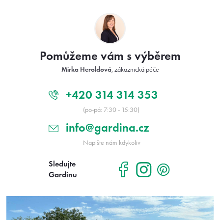
Z
á
p
a
t
Pomůžeme vám s výběrem
í
Mirka Heroldová
, zákaznická péče
+420 314 314 353
(po-pá: 7:30 - 15:30)
info@gardina.cz
Napište nám kdykoliv
Sledujte
Gardinu