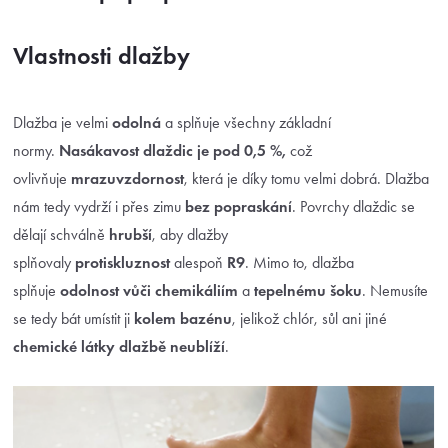
Vlastnosti dlažby
Dlažba je velmi
odolná
a splňuje všechny základní
normy.
Nasákavost dlaždic je pod 0,5 %,
což
ovlivňuje
mrazuvzdornost
, která je díky tomu velmi dobrá. Dlažba
nám tedy vydrží i přes zimu
bez popraskání
. Povrchy dlaždic se
dělají schválně
hrubší
, aby dlažby
splňovaly
protiskluznost
alespoň
R9
. Mimo to, dlažba
splňuje
odolnost vůči chemikáliím
a
tepelnému šoku
. Nemusíte
se tedy bát umístit ji
kolem bazénu
, jelikož chlór, sůl ani jiné
chemické látky dlažbě neublíží
.