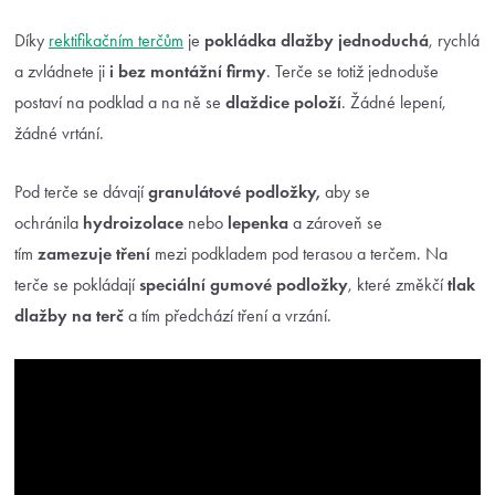
Díky
rektifikačním terčům
je
pokládka dlažby jednoduchá
, rychlá
a zvládnete ji
i bez montážní firmy
. Terče se totiž jednoduše
postaví na podklad a na ně se
dlaždice položí
. Žádné lepení,
žádné vrtání.
Pod terče se dávají
granulátové podložky,
aby se
ochránila
hydroizolace
nebo
lepenka
a zároveň se
tím
zamezuje tření
mezi podkladem pod terasou a terčem. Na
terče se pokládají
speciální gumové podložky
, které změkčí
tlak
dlažby
na terč
a tím předchází tření a vrzání.