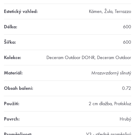
Estetický vzhled
:
Kámen, Žula, Terrazzo
Délka
:
600
Šířka
:
600
Kolekce
:
Deceram Outdoor DONR, Deceram Outdoor
Materiál
:
Mrazuvzdorný slinutý
Obsah balení
:
0.72
Použití
:
2 cm dlažba, Protiskluz
Povrch
:
Hrubý
Proměnlivost
:
V3 - středně proměnlivý