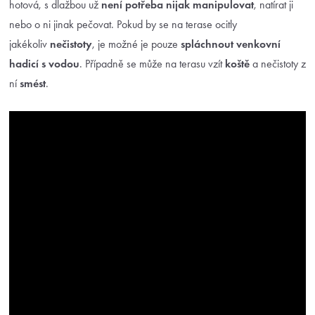
hotová, s dlažbou už
není potřeba nijak manipulovat
, natírat ji
nebo o ni jinak pečovat. Pokud by se na terase ocitly
jakékoliv
nečistoty
, je možné je pouze
spláchnout venkovní
hadicí s vodou
. Případně se může na terasu vzít
koště
a nečistoty z
ní
smést
.