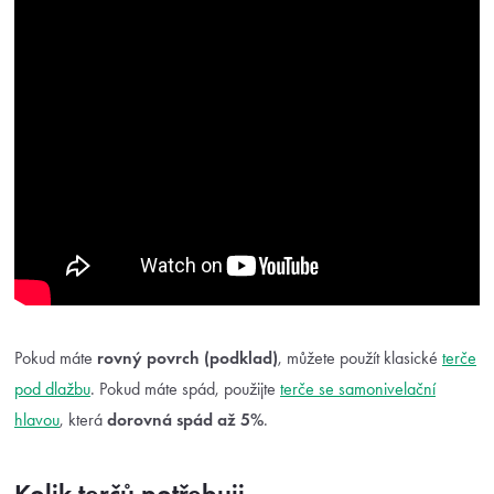
Pokud máte
rovný povrch (podklad)
, můžete použít klasické
terče
pod dlažbu
. Pokud máte spád, použijte
terče se samonivelační
hlavou
, která
dorovná spád až 5%
.
Kolik terčů potřebuji